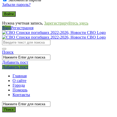
Забыли пароль?
Нужна учетная запись,
Зарегистрируйтесь здесь
Вход
Регистрация
СВО
Списки
погибших
Поиск
2022-
2026,
Добавить пост
Мобильное
Выйти
Добавить пост
Новости
меню
СВО
Главная
О сайте
Города
Помощь
Контакты