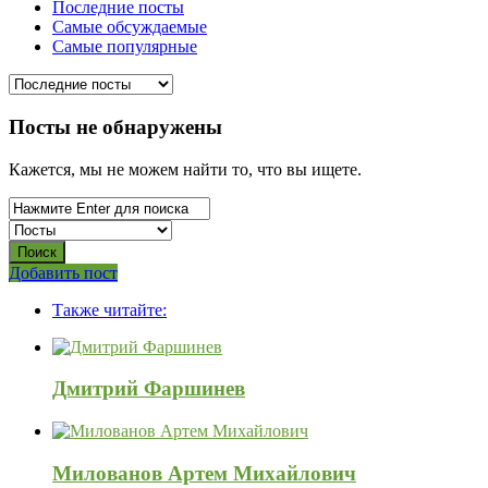
Последние посты
Самые обсуждаемые
Самые популярные
Посты не обнаружены
Кажется, мы не можем найти то, что вы ищете.
Боковая
Добавить пост
Adv
панель
Также читайте:
120x600
Дмитрий Фаршинев
Милованов Артем Михайлович