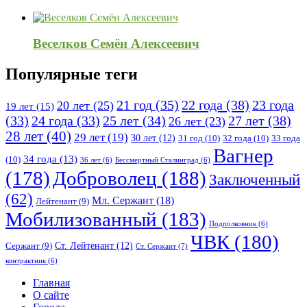
Веселков Семён Алексеевич
Популярные теги
21 год
(35)
22 года
(38)
23 года
20 лет
(25)
19 лет
(15)
25 лет
(34)
27 лет
(38)
(33)
24 года
(33)
26 лет
(23)
28 лет
(40)
29 лет
(19)
30 лет
(12)
31 год
(10)
32 года
(10)
33 года
Вагнер
34 года
(13)
(10)
36 лет
(6)
Бессмертный Сталинград
(6)
(178)
Доброволец
(188)
Заключенный
(62)
Мл. Сержант
(18)
Лейтенант
(9)
Мобилизованный
(183)
Подполковник
(6)
ЧВК
(180)
Ст. Лейтенант
(12)
Сержант
(9)
Ст. Сержант
(7)
контрактник
(6)
Исследовать
Главная
О сайте