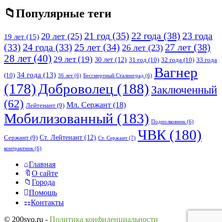
Популярные теги
21 год
(35)
22 года
(38)
23 года
20 лет
(25)
19 лет
(15)
25 лет
(34)
27 лет
(38)
(33)
24 года
(33)
26 лет
(23)
28 лет
(40)
29 лет
(19)
30 лет
(12)
31 год
(10)
32 года
(10)
33 года
Вагнер
34 года
(13)
(10)
36 лет
(6)
Бессмертный Сталинград
(6)
(178)
Доброволец
(188)
Заключенный
(62)
Мл. Сержант
(18)
Лейтенант
(9)
Мобилизованный
(183)
Подполковник
(6)
ЧВК
(180)
Ст. Лейтенант
(12)
Сержант
(9)
Ст. Сержант
(7)
контрактник
(6)
Исследовать
Главная
О сайте
Города
Помощь
Контакты
© 200svo.ru -
Политика конфиденциальности