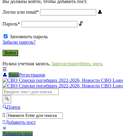
Вы должны войти, чтобы добавить пост.
Логин или email
*
Пароль
*
Запомнить пароль
Забыли пароль?
Нужна учетная запись,
Зарегистрируйтесь здесь
Вход
Регистрация
СВО
Списки
погибших
2022-
Поиск
2026,
Новости
Добавить пост
Мобильное
Выйти
СВО
Добавить пост
меню