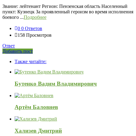
Звание: лейтенант Регион: Пензенская область Населенный
пункт: Кузнецк За проявленный героизм во время исполнения
боевого ...
Подробнее
0
0 Ответов
158
Просмотров
Ответ
Боковая
Добавить пост
Adv
панель
Также читайте:
120x600
Бутенко Вадим Владимирович
Артём Баловнев
Хализев Дмитрий