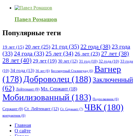
Павел Ромашов
Популярные теги
21 год
(35)
22 года
(38)
23 года
20 лет
(25)
19 лет
(15)
25 лет
(34)
27 лет
(38)
(33)
24 года
(33)
26 лет
(23)
28 лет
(40)
29 лет
(19)
30 лет
(12)
31 год
(10)
32 года
(10)
33 года
Вагнер
34 года
(13)
(10)
36 лет
(6)
Бессмертный Сталинград
(6)
(178)
Доброволец
(188)
Заключенный
(62)
Мл. Сержант
(18)
Лейтенант
(9)
Мобилизованный
(183)
Подполковник
(6)
ЧВК
(180)
Ст. Лейтенант
(12)
Сержант
(9)
Ст. Сержант
(7)
контрактник
(6)
Исследовать
Главная
О сайте