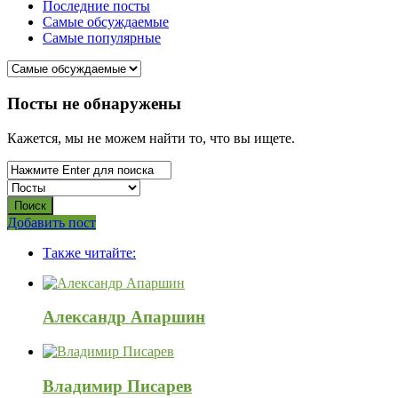
Последние посты
Самые обсуждаемые
Самые популярные
СВО
Посты не обнаружены
Списки
Кажется, мы не можем найти то, что вы ищете.
погибших
2022-
2026,
Новости
Боковая
Добавить пост
Adv
панель
СВО
Также читайте:
120x600
Последний
Посты
Александр Апаршин
Владимир Писарев