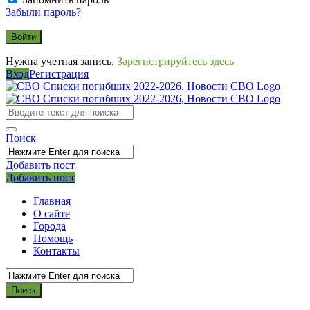
Забыли пароль?
Нужна учетная запись,
Зарегистрируйтесь здесь
Вход
Регистрация
СВО
Списки
погибших
Поиск
2022-
2026,
Добавить пост
Мобильное
Выйти
Добавить пост
Новости
меню
СВО
Главная
О сайте
Города
Помощь
Контакты