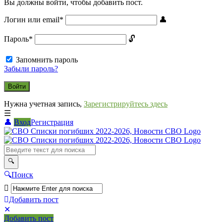
Вы должны войти, чтобы добавить пост.
Логин или email
*
Пароль
*
Запомнить пароль
Забыли пароль?
Нужна учетная запись,
Зарегистрируйтесь здесь
Вход
Регистрация
СВО
Списки
погибших
2022-
Поиск
2026,
Новости
Добавить пост
Мобильное
Выйти
СВО
Добавить пост
меню