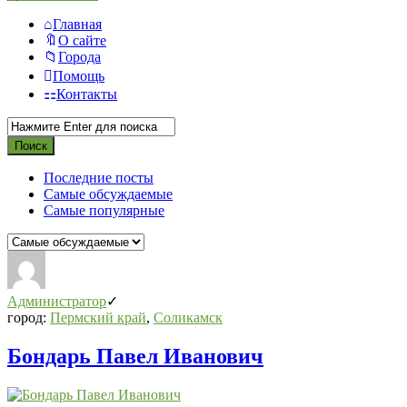
Главная
О сайте
Города
Помощь
Контакты
Последние посты
Самые обсуждаемые
Самые популярные
СВО
Списки
Администратор
погибших
город:
Пермский край
,
Соликамск
2022-
Бондарь Павел Иванович
2026,
Новости