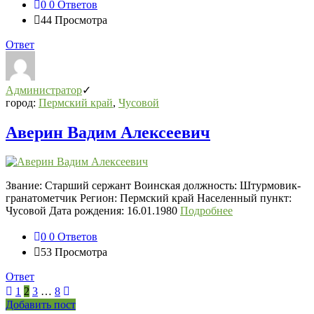
0
0 Ответов
44
Просмотра
Ответ
Администратор
город:
Пермский край
,
Чусовой
Аверин Вадим Алексеевич
Звание: Старший сержант Воинская должность: Штурмовик-
гранатометчик Регион: Пермский край Населенный пункт:
Чусовой Дата рождения: 16.01.1980
Подробнее
0
0 Ответов
53
Просмотра
Ответ
1
2
3
…
8
Боковая
Добавить пост