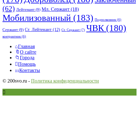
(62)
Мл. Сержант
(18)
Лейтенант
(9)
Мобилизованный
(183)
Подполковник
(6)
ЧВК
(180)
Ст. Лейтенант
(12)
Сержант
(9)
Ст. Сержант
(7)
контрактник
(6)
Исследовать
Главная
О сайте
Города
Помощь
Контакты
© 200svo.ru -
Политика конфиденциальности