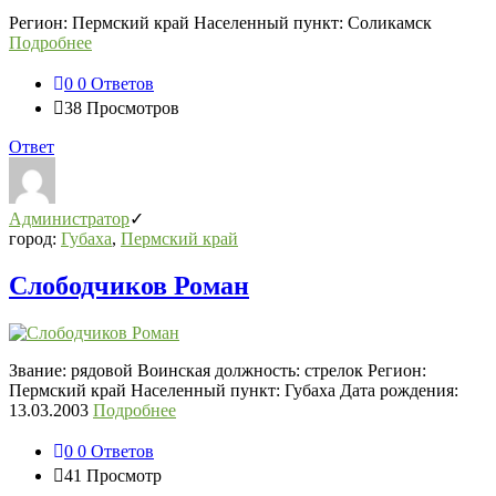
СВО
Регион: Пермский край Населенный пункт: Соликамск
Последний
Подробнее
Посты
0
0 Ответов
38
Просмотров
Ответ
Администратор
город:
Губаха
,
Пермский край
Слободчиков Роман
Звание: рядовой Воинская должность: стрелок Регион:
Пермский край Населенный пункт: Губаха Дата рождения:
13.03.2003
Подробнее
0
0 Ответов
41
Просмотр