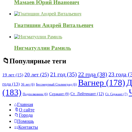
Мамаев Юрий Иванович
Гнатишин Андрей Витальевич
Нигматуллин Рамиль
Популярные теги
21 год
(35)
22 года
(38)
23 года
(
20 лет
(25)
19 лет
(15)
Вагнер
(178)
Д
года
(13)
36 лет
(6)
Бессмертный Сталинград
(6)
(183)
Ст. Лейтенант
(12)
Сержант
(9)
Ст. Сержант
(7)
Подполковник
(6)
Исследовать
Главная
О сайте
Города
Помощь
Контакты