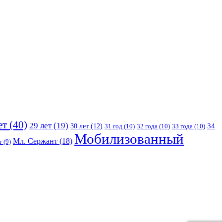
ет
(40)
29 лет
(19)
30 лет
(12)
34
31 год
(10)
32 года
(10)
33 года
(10)
Мобилизованный
Мл. Сержант
(18)
т
(9)