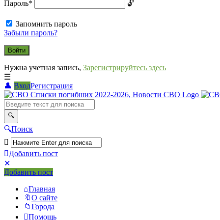
Пароль
*
Запомнить пароль
Забыли пароль?
Нужна учетная запись,
Зарегистрируйтесь здесь
Вход
Регистрация
СВО
Списки
погибших
Поиск
2022-
2026,
Добавить пост
Новости
Мобильное
Выйти
Добавить пост
меню
СВО
Главная
О сайте
Города
Помощь