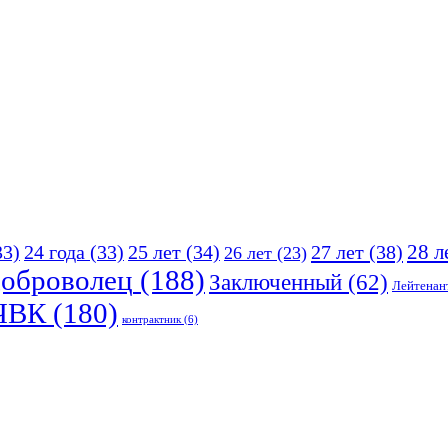
25 лет
(34)
27 лет
(38)
28 л
33)
24 года
(33)
26 лет
(23)
оброволец
(188)
Заключенный
(62)
Лейтенан
ЧВК
(180)
контрактник
(6)