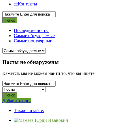
Контакты
Последние посты
Самые обсуждаемые
Самые популярные
СВО
Посты не обнаружены
Списки
Кажется, мы не можем найти то, что вы ищете.
погибших
2022-
2026,
Новости
Боковая
Добавить пост
Adv
панель
СВО
Также читайте:
120x600
Последний
Посты