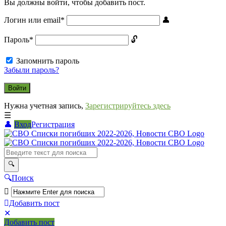
Вы должны войти, чтобы добавить пост.
Логин или email
*
Пароль
*
Запомнить пароль
Забыли пароль?
Нужна учетная запись,
Зарегистрируйтесь здесь
Вход
Регистрация
СВО
Списки
погибших
2022-
Поиск
2026,
Новости
Добавить пост
Мобильное
Выйти
СВО
Добавить пост
меню