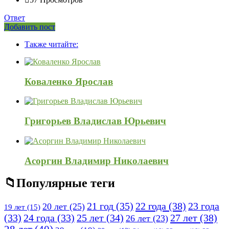
Ответ
Боковая
Добавить пост
Adv
панель
Также читайте:
120x600
Коваленко Ярослав
Григорьев Владислав Юрьевич
Асоргин Владимир Николаевич
Популярные теги
21 год
(35)
22 года
(38)
23 года
20 лет
(25)
19 лет
(15)
25 лет
(34)
27 лет
(38)
(33)
24 года
(33)
26 лет
(23)