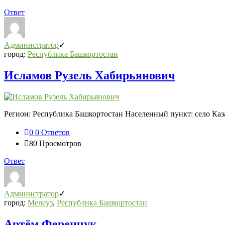
Ответ
Администратор
город:
Республика Башкортостан
Исламов Рузель Хабирьянович
Регион: Республика Башкортостан Населенный пункт: село Каза
0
0 Ответов
80
Просмотров
Ответ
Администратор
город:
Мелеуз
,
Республика Башкортостан
Артём Ференчук