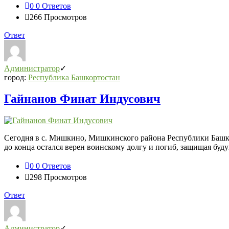
0
0 Ответов
266
Просмотров
Ответ
Администратор
город:
Республика Башкортостан
Гайнанов Финат Индусович
Сегодня в с. Мишкино, Мишкинского района Республики Баш
до конца остался верен воинскому долгу и погиб, защищая бу
0
0 Ответов
298
Просмотров
Ответ
Администратор