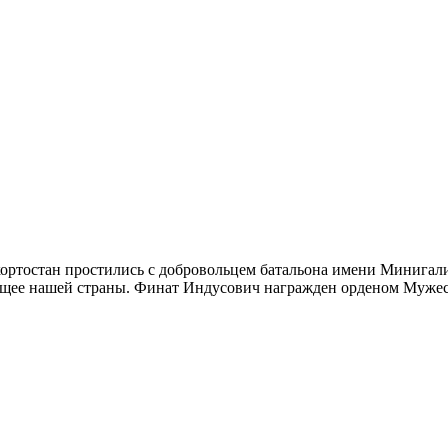
кортостан простились с добровольцем батальона имени Миниг
дущее нашей страны. Финат Индусович награжден орденом Мужест