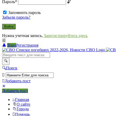
Пароль
*
Запомнить пароль
Забыли пароль?
Нужна учетная запись,
Зарегистрируйтесь здесь
Вход
Регистрация
СВО
Списки
погибших
Поиск
2022-
2026,
Добавить пост
Новости
Мобильное
Выйти
Добавить пост
меню
СВО
Главная
О сайте
Города
Помощь