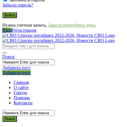
Забыли пароль?
Нужна учетная запись,
Зарегистрируйтесь здесь
Вход
Регистрация
СВО
Списки
погибших
Поиск
2022-
2026,
Добавить пост
Мобильное
Выйти
Добавить пост
Новости
меню
СВО
Главная
О сайте
Города
Помощь
Контакты