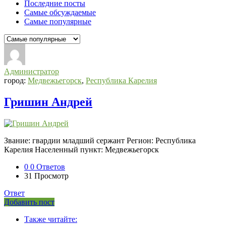
Последние посты
Самые обсуждаемые
Самые популярные
СВО
Списки
Администратор
погибших
город:
Медвежьегорск
,
Республика Карелия
2022-
Гришин Андрей
2026,
Новости
СВО
Звание: гвардии младший сержант Регион: Республика
Последний
Карелия Населенный пункт: Медвежьегорск
Посты
0
0 Ответов
31
Просмотр
Ответ
Боковая
Добавить пост
Adv
панель
Также читайте:
120x600