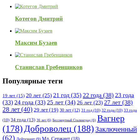
Котегов Дмитрий
Максим Бузаев
Станислав Гребенщиков
Популярные теги
21 год
(35)
22 года
(38)
23 года
20 лет
(25)
19 лет
(15)
25 лет
(34)
27 лет
(38)
(33)
24 года
(33)
26 лет
(23)
28 лет
(40)
29 лет
(19)
30 лет
(12)
31 год
(10)
32 года
(10)
33 года
Вагнер
34 года
(13)
(10)
36 лет
(6)
Бессмертный Сталинград
(6)
(178)
Доброволец
(188)
Заключенный
(62)
Мл. Сержант
(18)
Лейтенант
(9)