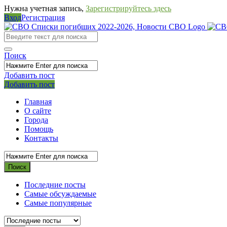
Нужна учетная запись,
Зарегистрируйтесь здесь
Вход
Регистрация
СВО
Списки
погибших
Поиск
2022-
Добавить пост
2026,
Мобильное
Выйти
Добавить пост
Новости
меню
Главная
СВО
О сайте
Города
Помощь
Контакты
Последние посты
Самые обсуждаемые
Самые популярные