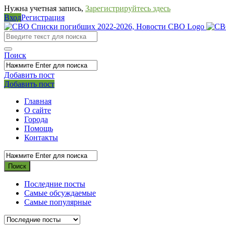
Нужна учетная запись,
Зарегистрируйтесь здесь
Вход
Регистрация
СВО
Списки
погибших
Поиск
2022-
Добавить пост
2026,
Мобильное
Выйти
Добавить пост
Новости
меню
Главная
СВО
О сайте
Города
Помощь
Контакты
Последние посты
Самые обсуждаемые
Самые популярные