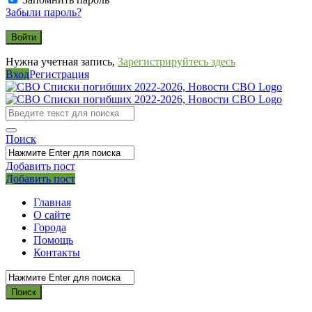
Забыли пароль?
Нужна учетная запись,
Зарегистрируйтесь здесь
Вход
Регистрация
СВО
Списки
погибших
Поиск
2022-
2026,
Добавить пост
Мобильное
Выйти
Добавить пост
Новости
меню
СВО
Главная
О сайте
Города
Помощь
Контакты