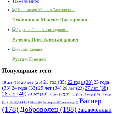
Также читайте:
120x600
Чеканников Максим Викторович
Руденок Олег Александрович
Рустам Ерешев
Популярные теги
21 год
(35)
22 года
(38)
23 года
20 лет
(25)
19 лет
(15)
25 лет
(34)
27 лет
(38)
(33)
24 года
(33)
26 лет
(23)
28 лет
(40)
29 лет
(19)
30 лет
(12)
31 год
(10)
32 года
(10)
33 года
Вагнер
34 года
(13)
(10)
36 лет
(6)
Бессмертный Сталинград
(6)
(178)
Доброволец
(188)
Заключенный