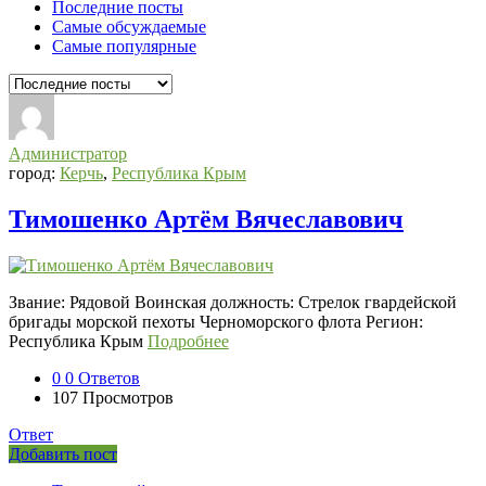
Последние посты
Самые обсуждаемые
Самые популярные
Администратор
город:
Керчь
,
Республика Крым
Тимошенко Артём Вячеславович
Звание: Рядовой Воинская должность: Стрелок гвардейской
бригады морской пехоты Черноморского флота Регион:
Республика Крым
Подробнее
0
0 Ответов
107
Просмотров
Ответ
Боковая
Добавить пост
Adv
панель