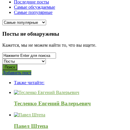
Последние посты
Самые обсуждаемые
Самые популярные
СВО
Посты не обнаружены
Списки
Кажется, мы не можем найти то, что вы ищете.
погибших
2022-
2026,
Новости
Боковая
Добавить пост
Adv
панель
СВО
Также читайте:
120x600
Последний
Посты
Тесленко Евгений Валерьевич
Павел Штепа