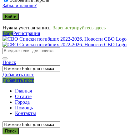
Забыли пароль?
Нужна учетная запись,
Зарегистрируйтесь здесь
Вход
Регистрация
СВО
Списки
погибших
Поиск
2022-
2026,
Добавить пост
Мобильное
Выйти
Добавить пост
Новости
меню
СВО
Главная
О сайте
Города
Помощь
Контакты