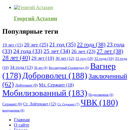
Георгий Астахин
Популярные теги
21 год
(35)
22 года
(38)
23 года
20 лет
(25)
19 лет
(15)
25 лет
(34)
27 лет
(38)
(33)
24 года
(33)
26 лет
(23)
28 лет
(40)
29 лет
(19)
30 лет
(12)
31 год
(10)
32 года
(10)
33 года
Вагнер
34 года
(13)
(10)
36 лет
(6)
Бессмертный Сталинград
(6)
(178)
Доброволец
(188)
Заключенный
(62)
Мл. Сержант
(18)
Лейтенант
(9)
Мобилизованный
(183)
Подполковник
(6)
ЧВК
(180)
Ст. Лейтенант
(12)
Сержант
(9)
Ст. Сержант
(7)
контрактник
(6)
Исследовать
Главная
О сайте