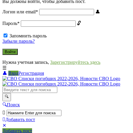
Вы должны войти, чтобы добавить пост.
Логин или email
*
Пароль
*
Запомнить пароль
Забыли пароль?
Нужна учетная запись,
Зарегистрируйтесь здесь
Вход
Регистрация
СВО
Списки
погибших
2022-
Поиск
2026,
Новости
Добавить пост
Мобильное
Выйти
СВО
Добавить пост
меню