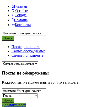
Главная
О сайте
Города
Помощь
Контакты
Последние посты
Самые обсуждаемые
Самые популярные
СВО
Посты не обнаружены
Списки
Кажется, мы не можем найти то, что вы ищете.
погибших
2022-
2026,
Новости
Боковая
Добавить пост