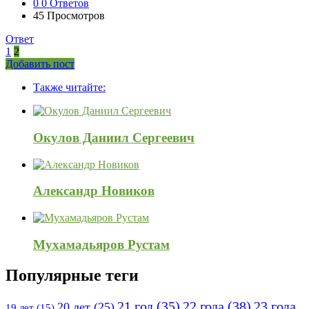
0
0 Ответов
45
Просмотров
Ответ
1
2
Боковая
Добавить пост
Adv
панель
Также читайте:
120x600
Окулов Даниил Сергеевич
Александр Новиков
Мухамадьяров Рустам
Популярные теги
21 год
(35)
22 года
(38)
23 года
20 лет
(25)
19 лет
(15)