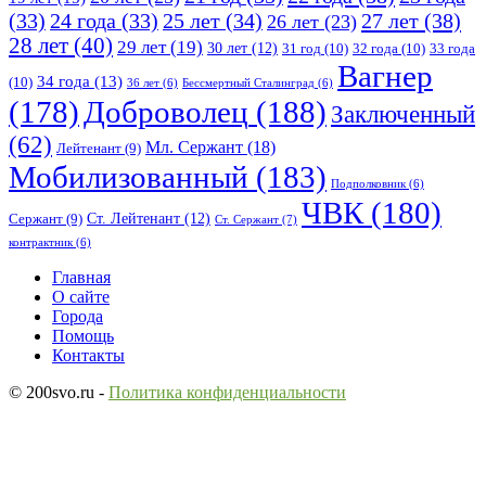
25 лет
(34)
27 лет
(38)
(33)
24 года
(33)
26 лет
(23)
28 лет
(40)
29 лет
(19)
30 лет
(12)
31 год
(10)
32 года
(10)
33 года
Вагнер
34 года
(13)
(10)
36 лет
(6)
Бессмертный Сталинград
(6)
(178)
Доброволец
(188)
Заключенный
(62)
Мл. Сержант
(18)
Лейтенант
(9)
Мобилизованный
(183)
Подполковник
(6)
ЧВК
(180)
Ст. Лейтенант
(12)
Сержант
(9)
Ст. Сержант
(7)
контрактник
(6)
Исследовать
Главная
О сайте
Города
Помощь
Контакты
© 200svo.ru -
Политика конфиденциальности