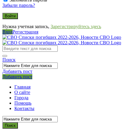
Забыли пароль?
Нужна учетная запись,
Зарегистрируйтесь здесь
Вход
Регистрация
СВО
Списки
погибших
Поиск
2022-
2026,
Добавить пост
Мобильное
Выйти
Добавить пост
Новости
меню
СВО
Главная
О сайте
Города
Помощь
Контакты