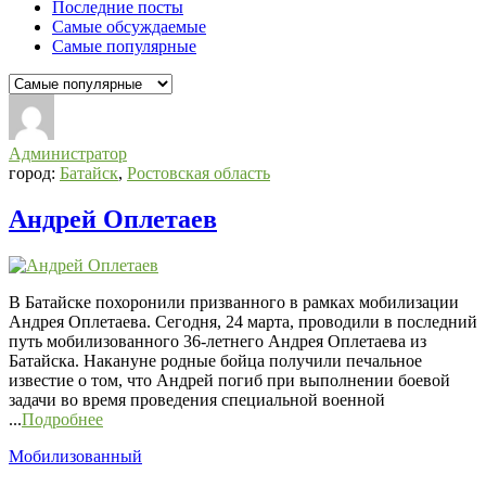
Последние посты
Самые обсуждаемые
Самые популярные
СВО
Списки
Администратор
погибших
город:
Батайск
,
Ростовская область
2022-
Андрей Оплетаев
2026,
Новости
СВО
В Батайске похоронили призванного в рамках мобилизации
Последний
Андрея Оплетаева. Сегодня, 24 марта, проводили в последний
Посты
путь мобилизованного 36-летнего Андрея Оплетаева из
Батайска. Накануне родные бойца получили печальное
известие о том, что Андрей погиб при выполнении боевой
задачи во время проведения специальной военной
...
Подробнее
Мобилизованный