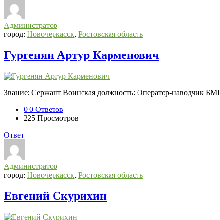
СВО
Списки
Администратор
погибших
город:
Новочеркасск
,
Ростовская область
2022-
Гургенян Артур Карменович
2026,
Новости
СВО
Звание: Сержант Воинская должность: Оператор-наводчик БМП 
Последний
Посты
0
0 Ответов
225
Просмотров
Ответ
Администратор
город:
Новочеркасск
,
Ростовская область
Евгений Скурихин