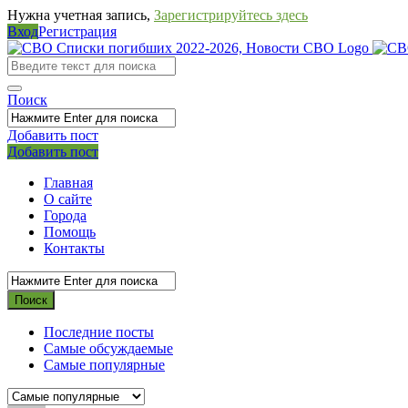
Нужна учетная запись,
Зарегистрируйтесь здесь
Вход
Регистрация
СВО
Списки
погибших
Поиск
2022-
Добавить пост
2026,
Мобильное
Выйти
Добавить пост
Новости
меню
Главная
СВО
О сайте
Города
Помощь
Контакты
Последние посты
Самые обсуждаемые
Самые популярные