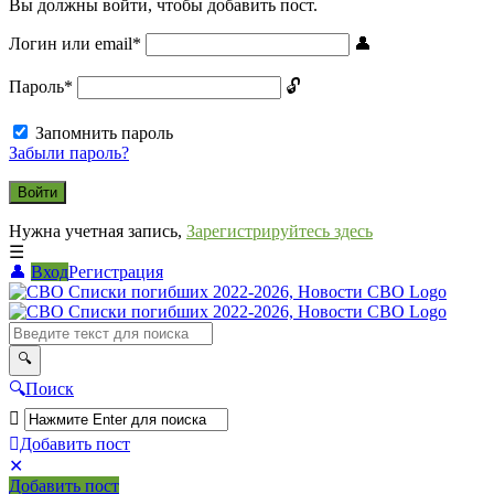
Вы должны войти, чтобы добавить пост.
Логин или email
*
Пароль
*
Запомнить пароль
Забыли пароль?
Нужна учетная запись,
Зарегистрируйтесь здесь
Вход
Регистрация
СВО
Списки
погибших
2022-
Поиск
2026,
Новости
Добавить пост
Мобильное
Выйти
СВО
Добавить пост
меню