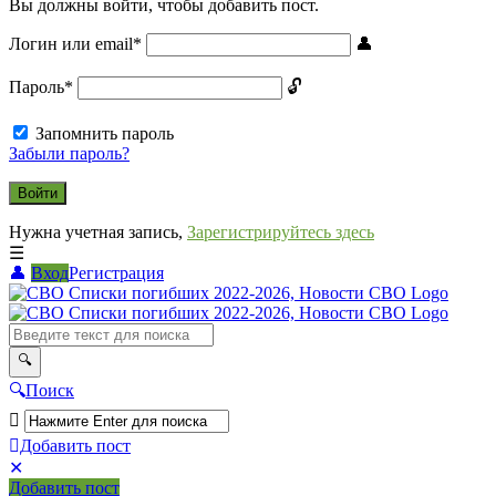
Вы должны войти, чтобы добавить пост.
Логин или email
*
Пароль
*
Запомнить пароль
Забыли пароль?
Нужна учетная запись,
Зарегистрируйтесь здесь
Вход
Регистрация
СВО
Списки
погибших
2022-
Поиск
2026,
Новости
Добавить пост
Мобильное
Выйти
СВО
Добавить пост
меню