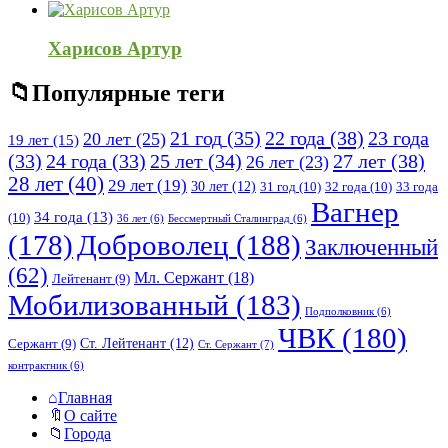
Харисов Артур
Популярные теги
21 год
(35)
22 года
(38)
23 года
20 лет
(25)
19 лет
(15)
25 лет
(34)
27 лет
(38)
(33)
24 года
(33)
26 лет
(23)
28 лет
(40)
29 лет
(19)
30 лет
(12)
31 год
(10)
32 года
(10)
33 года
Вагнер
34 года
(13)
(10)
36 лет
(6)
Бессмертный Сталинград
(6)
(178)
Доброволец
(188)
Заключенный
(62)
Мл. Сержант
(18)
Лейтенант
(9)
Мобилизованный
(183)
Подполковник
(6)
ЧВК
(180)
Ст. Лейтенант
(12)
Сержант
(9)
Ст. Сержант
(7)
контрактник
(6)
Исследовать
Главная
О сайте
Города