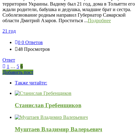
территории Украины. Вадиму был 21 год, дома в Тольятти его
ждали родители, бабушка и дедушка, младшие брат и сестра.
Соболезнование родным направил Губернатор Самарской
области Дмитрий Азаров. Проститься ...
Подробнее
21 год
0
0 Ответов
48
Просмотров
Ответ
1
…
5
6
Боковая
Добавить пост
Adv
панель
Также читайте:
120x600
Станислав Гребенщиков
Муштаев Владимир Валерьевич