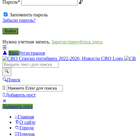
Пароль
*
Запомнить пароль
Забыли пароль?
Нужна учетная запись,
Зарегистрируйтесь здесь
Вход
Регистрация
СВО
Списки
погибших
Поиск
2022-
2026,
Добавить пост
Новости
Мобильное
Выйти
Добавить пост
меню
СВО
Главная
О сайте
Города
Помощь