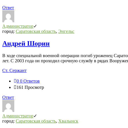
Ответ
Администратор
город:
Саратовская область
,
Энгельс
Андрей Шорин
В ходе специальной военной операции погиб уроженец Сарато
лет. С 2003 года он проходил срочную службу в рядах Вооруже
Ст. Сержант
0
0 Ответов
161
Просмотр
Ответ
Администратор
город:
Саратовская область
,
Хвалынск