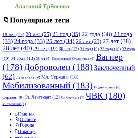
Анатолий Ерёменко
Популярные теги
21 год
(35)
22 года
(38)
23 года
20 лет
(25)
19 лет
(15)
25 лет
(34)
27 лет
(38)
(33)
24 года
(33)
26 лет
(23)
28 лет
(40)
29 лет
(19)
30 лет
(12)
31 год
(10)
32 года
(10)
33 года
Вагнер
34 года
(13)
(10)
36 лет
(6)
Бессмертный Сталинград
(6)
(178)
Доброволец
(188)
Заключенный
(62)
Мл. Сержант
(18)
Лейтенант
(9)
Мобилизованный
(183)
Подполковник
(6)
ЧВК
(180)
Ст. Лейтенант
(12)
Сержант
(9)
Ст. Сержант
(7)
контрактник
(6)
Исследовать
Главная
О сайте
Города
Помощь
Контакты