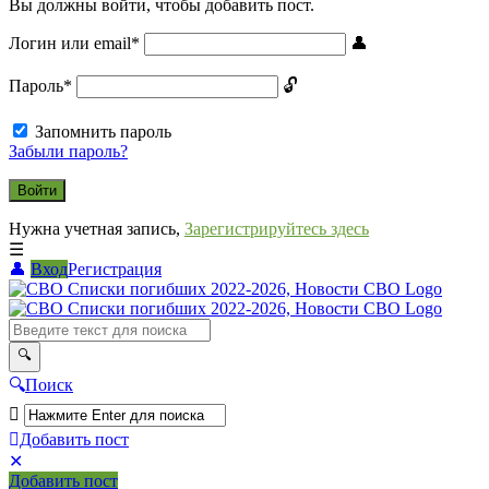
Вы должны войти, чтобы добавить пост.
Логин или email
*
Пароль
*
Запомнить пароль
Забыли пароль?
Нужна учетная запись,
Зарегистрируйтесь здесь
Вход
Регистрация
СВО
Списки
погибших
2022-
Поиск
2026,
Новости
Добавить пост
Мобильное
Выйти
СВО
Добавить пост
меню