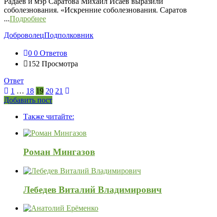
Радаев и мэр Саратова Михаил Исаев выразили
соболезнования. «Искренние соболезнования. Саратов
...
Подробнее
Доброволец
Подполковник
0
0 Ответов
152
Просмотра
Ответ
1
…
18
19
20
21
Боковая
Добавить пост
Adv
панель
Также читайте:
120x600
Роман Мингазов
Лебедев Виталий Владимирович