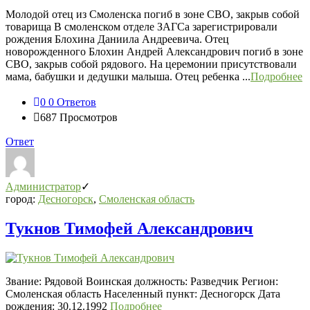
СВО
Молодой отец из Смоленска погиб в зоне СВО, закрыв собой
Последний
товарища В смоленском отделе ЗАГСа зарегистрировали
Посты
рождения Блохина Даниила Андреевича. Отец
новорожденного Блохин Андрей Александрович погиб в зоне
СВО, закрыв собой рядового. На церемонии присутствовали
мама, бабушки и дедушки малыша. Отец ребенка ...
Подробнее
0
0 Ответов
687
Просмотров
Ответ
Администратор
город:
Десногорск
,
Смоленская область
Тукнов Тимофей Александрович
Звание: Рядовой Воинская должность: Разведчик Регион:
Смоленская область Населенный пункт: Десногорск Дата
рождения: 30.12.1992
Подробнее