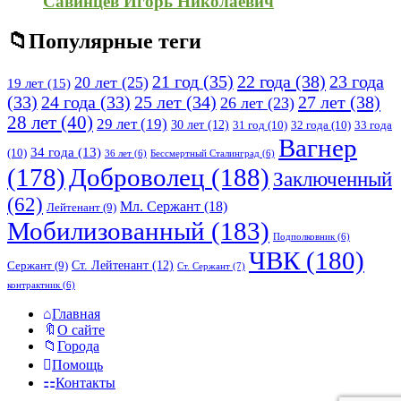
Савинцев Игорь Николаевич
Популярные теги
21 год
(35)
22 года
(38)
23 года
20 лет
(25)
19 лет
(15)
25 лет
(34)
27 лет
(38)
(33)
24 года
(33)
26 лет
(23)
28 лет
(40)
29 лет
(19)
30 лет
(12)
31 год
(10)
32 года
(10)
33 года
Вагнер
34 года
(13)
(10)
36 лет
(6)
Бессмертный Сталинград
(6)
(178)
Доброволец
(188)
Заключенный
(62)
Мл. Сержант
(18)
Лейтенант
(9)
Мобилизованный
(183)
Подполковник
(6)
ЧВК
(180)
Ст. Лейтенант
(12)
Сержант
(9)
Ст. Сержант
(7)
контрактник
(6)
Исследовать
Главная
О сайте
Города
Помощь
Контакты