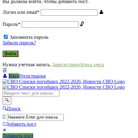
Вы должны войти, чтобы добавить пост.
Логин или email
*
Пароль
*
Запомнить пароль
Забыли пароль?
Нужна учетная запись,
Зарегистрируйтесь здесь
Вход
Регистрация
СВО
Списки
погибших
2022-
Поиск
2026,
Новости
Добавить пост
Мобильное
Выйти
СВО
Добавить пост
меню