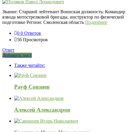
Звание: Старший лейтенант Воинская должность: Командир
взвода мотострелковой бригады, инструктор по физической
подготовке Регион: Смоленская область
Подробнее
0
0 Ответов
56
Просмотров
Ответ
Боковая
Добавить пост
Adv
панель
Также читайте:
120x600
Рауф Совзиев
Алексей Александров