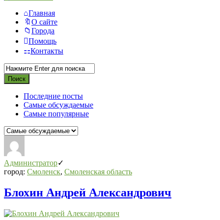
Главная
О сайте
Города
Помощь
Контакты
Последние посты
Самые обсуждаемые
Самые популярные
СВО
Списки
Администратор
погибших
город:
Смоленск
,
Смоленская область
2022-
Блохин Андрей Александрович
2026,
Новости