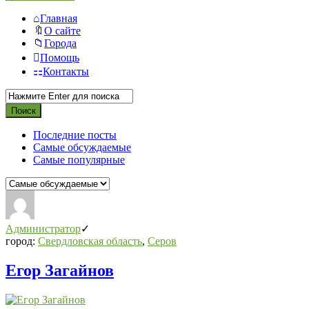
Главная
О сайте
Города
Помощь
Контакты
Последние посты
Самые обсуждаемые
Самые популярные
СВО
Списки
Администратор
погибших
город:
Свердловская область
,
Серов
2022-
Егор Загайнов
2026,
Новости