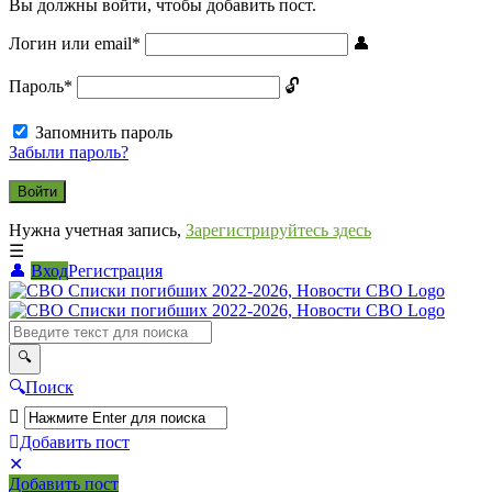
Вы должны войти, чтобы добавить пост.
Логин или email
*
Пароль
*
Запомнить пароль
Забыли пароль?
Нужна учетная запись,
Зарегистрируйтесь здесь
Вход
Регистрация
СВО
Списки
погибших
2022-
Поиск
2026,
Новости
Добавить пост
Мобильное
Выйти
СВО
Добавить пост
меню