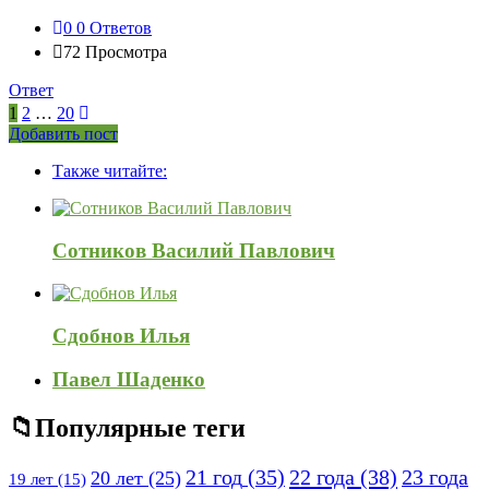
0
0 Ответов
72
Просмотра
Ответ
1
2
…
20
Боковая
Добавить пост
Adv
панель
Также читайте:
120x600
Сотников Василий Павлович
Сдобнов Илья
Павел Шаденко
Популярные теги
21 год
(35)
22 года
(38)
23 года
20 лет
(25)
19 лет
(15)