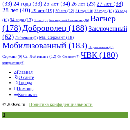
25 лет
(34)
27 лет
(38)
(33)
24 года
(33)
26 лет
(23)
28 лет
(40)
29 лет
(19)
30 лет
(12)
31 год
(10)
32 года
(10)
33 года
Вагнер
34 года
(13)
(10)
36 лет
(6)
Бессмертный Сталинград
(6)
(178)
Доброволец
(188)
Заключенный
(62)
Мл. Сержант
(18)
Лейтенант
(9)
Мобилизованный
(183)
Подполковник
(6)
ЧВК
(180)
Ст. Лейтенант
(12)
Сержант
(9)
Ст. Сержант
(7)
контрактник
(6)
Исследовать
Главная
О сайте
Города
Помощь
Контакты
© 200svo.ru -
Политика конфиденциальности