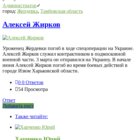
Администратор
город:
Жердевка
,
Тамбовская область
Алексей Жирков
Уроженец Жердевки погиб в ходе спецоперации на Украине.
Алексей Жирков служил контрактником в подмосковной
военной части. 3 марта он отправился на Украину. В начале
июня Алексей Жирков погиб во время боевых действий в
городе Изюм Харьковской области.
0
0 Ответов
54
Просмотра
Ответ
Боковая
Добавить пост
Adv
панель
Также читайте:
120x600
Харченко Юрий