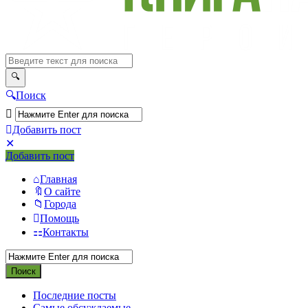
Поиск
Добавить пост
Мобильное
Выйти
Добавить пост
меню
Главная
О сайте
Города
Помощь
Контакты
Последние посты
Самые обсуждаемые