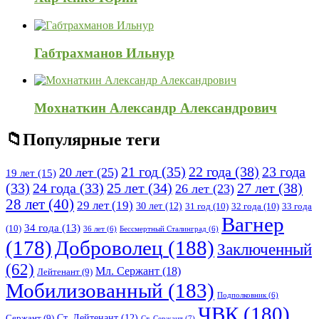
Габтрахманов Ильнур
Мохнаткин Александр Александрович
Популярные теги
21 год
(35)
22 года
(38)
23 года
20 лет
(25)
19 лет
(15)
25 лет
(34)
27 лет
(38)
(33)
24 года
(33)
26 лет
(23)
28 лет
(40)
29 лет
(19)
30 лет
(12)
31 год
(10)
32 года
(10)
33 года
Вагнер
34 года
(13)
(10)
36 лет
(6)
Бессмертный Сталинград
(6)
(178)
Доброволец
(188)
Заключенный
(62)
Мл. Сержант
(18)
Лейтенант
(9)
Мобилизованный
(183)
Подполковник
(6)
ЧВК
(180)
Ст. Лейтенант
(12)
Сержант
(9)
Ст. Сержант
(7)