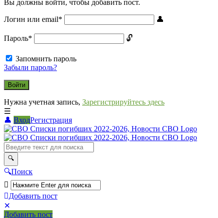
Вы должны войти, чтобы добавить пост.
Логин или email
*
Пароль
*
Запомнить пароль
Забыли пароль?
Нужна учетная запись,
Зарегистрируйтесь здесь
Вход
Регистрация
СВО
Списки
погибших
2022-
Поиск
2026,
Новости
Добавить пост
Мобильное
Выйти
СВО
Добавить пост
меню