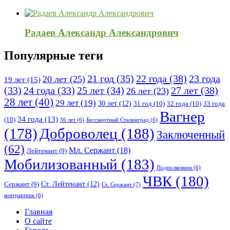
Радаев Александр Александрович
Популярные теги
21 год
(35)
22 года
(38)
23 года
20 лет
(25)
19 лет
(15)
25 лет
(34)
27 лет
(38)
(33)
24 года
(33)
26 лет
(23)
28 лет
(40)
29 лет
(19)
30 лет
(12)
31 год
(10)
32 года
(10)
33 года
Вагнер
34 года
(13)
(10)
36 лет
(6)
Бессмертный Сталинград
(6)
(178)
Доброволец
(188)
Заключенный
(62)
Мл. Сержант
(18)
Лейтенант
(9)
Мобилизованный
(183)
Подполковник
(6)
ЧВК
(180)
Ст. Лейтенант
(12)
Сержант
(9)
Ст. Сержант
(7)
контрактник
(6)
Исследовать
Главная
О сайте