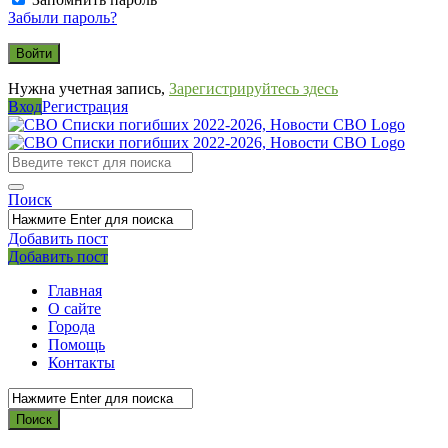
Забыли пароль?
Нужна учетная запись,
Зарегистрируйтесь здесь
Вход
Регистрация
СВО
Списки
погибших
Поиск
2022-
2026,
Добавить пост
Мобильное
Выйти
Добавить пост
Новости
меню
СВО
Главная
О сайте
Города
Помощь
Контакты