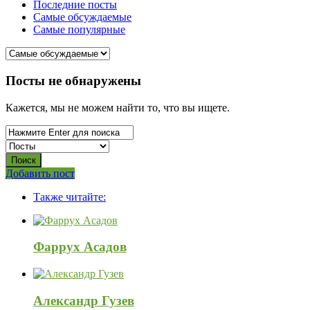
Последние посты
Самые обсуждаемые
Самые популярные
СВО
Посты не обнаружены
Списки
Кажется, мы не можем найти то, что вы ищете.
погибших
2022-
2026,
Новости
Боковая
Добавить пост
Adv
панель
СВО
Также читайте:
120x600
Последний
Посты
Фаррух Асадов
Александр Гузев