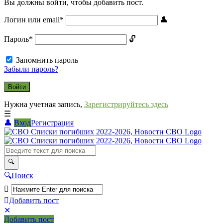
Вы должны войти, чтобы добавить пост.
Логин или email
*
Пароль
*
Запомнить пароль
Забыли пароль?
Нужна учетная запись,
Зарегистрируйтесь здесь
Вход
Регистрация
СВО
Списки
погибших
2022-
Поиск
2026,
Новости
Добавить пост
Мобильное
Выйти
СВО
Добавить пост
меню