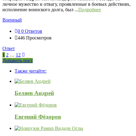
личное мужество и отвагу, проявленные в боевых действиях,
исполнение воинского долга, был ...
Подробнее
Военный
0
0 Ответов
446
Просмотров
Ответ
1
2
…
12
Боковая
Добавить пост
Adv
панель
Также читайте:
120x600
Беляев Андрей
Евгений Фёдоров