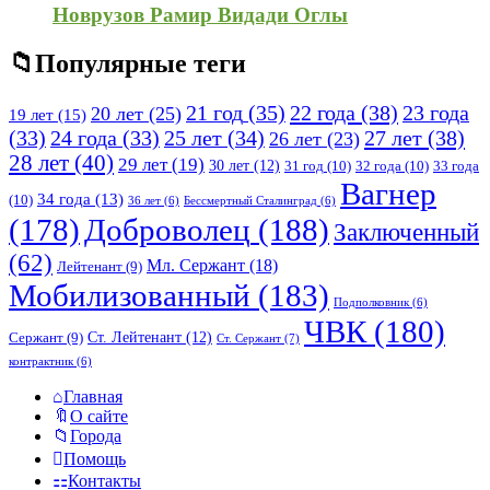
Новрузов Рамир Видади Оглы
Популярные теги
21 год
(35)
22 года
(38)
23 года
20 лет
(25)
19 лет
(15)
25 лет
(34)
27 лет
(38)
(33)
24 года
(33)
26 лет
(23)
28 лет
(40)
29 лет
(19)
30 лет
(12)
31 год
(10)
32 года
(10)
33 года
Вагнер
34 года
(13)
(10)
36 лет
(6)
Бессмертный Сталинград
(6)
(178)
Доброволец
(188)
Заключенный
(62)
Мл. Сержант
(18)
Лейтенант
(9)
Мобилизованный
(183)
Подполковник
(6)
ЧВК
(180)
Ст. Лейтенант
(12)
Сержант
(9)
Ст. Сержант
(7)
контрактник
(6)
Исследовать
Главная
О сайте
Города
Помощь
Контакты