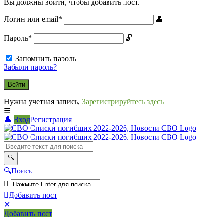
Вы должны войти, чтобы добавить пост.
Логин или email
*
Пароль
*
Запомнить пароль
Забыли пароль?
Нужна учетная запись,
Зарегистрируйтесь здесь
Вход
Регистрация
СВО
Списки
погибших
2022-
Поиск
2026,
Новости
Добавить пост
Мобильное
Выйти
СВО
Добавить пост
меню