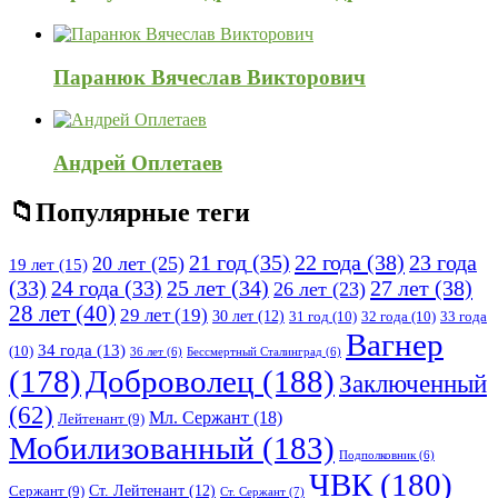
Паранюк Вячеслав Викторович
Андрей Оплетаев
Популярные теги
21 год
(35)
22 года
(38)
23 года
20 лет
(25)
19 лет
(15)
25 лет
(34)
27 лет
(38)
(33)
24 года
(33)
26 лет
(23)
28 лет
(40)
29 лет
(19)
30 лет
(12)
31 год
(10)
32 года
(10)
33 года
Вагнер
34 года
(13)
(10)
36 лет
(6)
Бессмертный Сталинград
(6)
(178)
Доброволец
(188)
Заключенный
(62)
Мл. Сержант
(18)
Лейтенант
(9)
Мобилизованный
(183)
Подполковник
(6)
ЧВК
(180)
Ст. Лейтенант
(12)
Сержант
(9)
Ст. Сержант
(7)