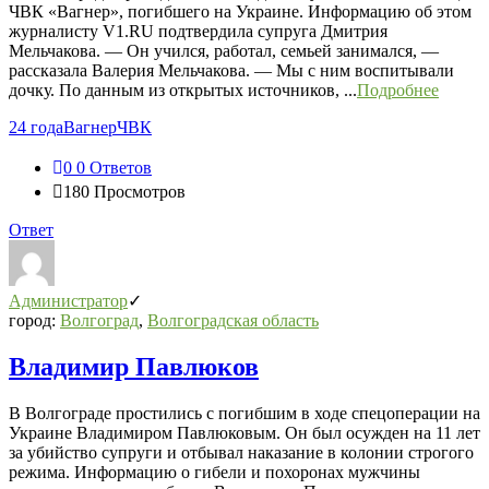
ЧВК «Вагнер», погибшего на Украине. Информацию об этом
журналисту V1.RU подтвердила супруга Дмитрия
Мельчакова. — Он учился, работал, семьей занимался, —
рассказала Валерия Мельчакова. — Мы с ним воспитывали
дочку. По данным из открытых источников, ...
Подробнее
24 года
Вагнер
ЧВК
0
0 Ответов
180
Просмотров
Ответ
Администратор
город:
Волгоград
,
Волгоградская область
Владимир Павлюков
В Волгограде простились с погибшим в ходе спецоперации на
Украине Владимиром Павлюковым. Он был осужден на 11 лет
за убийство супруги и отбывал наказание в колонии строгого
режима. Информацию о гибели и похоронах мужчины