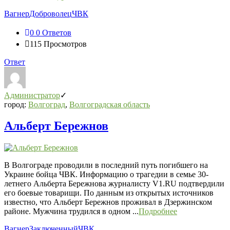
Вагнер
Доброволец
ЧВК
0
0 Ответов
115
Просмотров
Ответ
Администратор
город:
Волгоград
,
Волгоградская область
Альберт Бережнов
В Волгограде проводили в последний путь погибшего на
Украине бойца ЧВК. Информацию о трагедии в семье 30-
летнего Альберта Бережнова журналисту V1.RU подтвердили
его боевые товарищи. По данным из открытых источников
известно, что Альберт Бережнов проживал в Дзержинском
районе. Мужчина трудился в одном ...
Подробнее
Вагнер
Заключенный
ЧВК