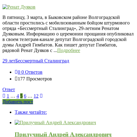
В пятницу, 3 марта, в Быковском районе Волгоградской
области простились с мобилизованным бойцом штурмового
отряда «Бессмертный Сталинград», 29-летним Ренатом
Дуяковым. Информацию о церемонии прощания опубликовал
в своем телеграм-канале депутат Волгоградской городской
думы Андрей Гимбатов. Как пишет депутат Гимбатов,
рядовой Ренат Дуяков с ...
Подробнее
29 лет
Бессмертный Сталинград
0
0 Ответов
177
Просмотров
Ответ
1
…
4
5
6
…
12
Боковая
Добавить пост
Adv
панель
Также читайте:
120x600
Прилучный Андрей Александрович