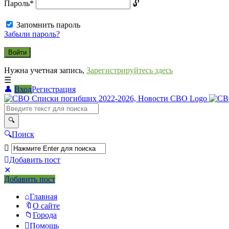
Пароль
*
Запомнить пароль
Забыли пароль?
Нужна учетная запись,
Зарегистрируйтесь здесь
Вход
Регистрация
СВО
Списки
погибших
Поиск
2022-
2026,
Добавить пост
Новости
Мобильное
Выйти
Добавить пост
меню
СВО
Главная
О сайте
Города
Помощь