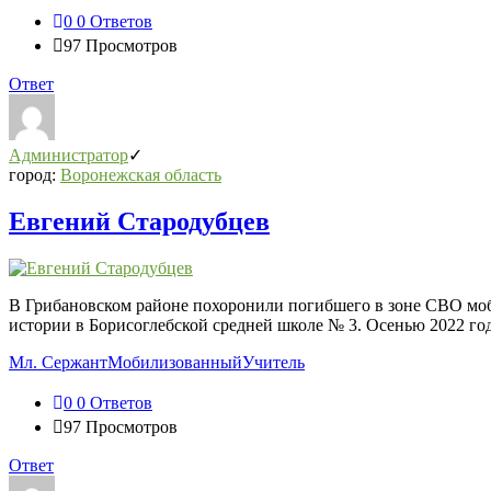
0
0 Ответов
97
Просмотров
Ответ
Администратор
город:
Воронежская область
Евгений Стародубцев
В Грибановском районе похоронили погибшего в зоне СВО моб
истории в Борисоглебской средней школе № 3. Осенью 2022 год
Мл. Сержант
Мобилизованный
Учитель
0
0 Ответов
97
Просмотров
Ответ