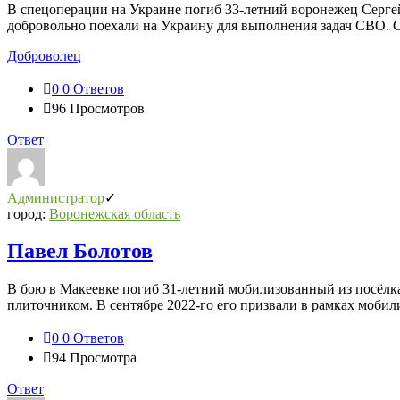
В спецоперации на Украине погиб 33-летний воронежец Сергей
добровольно поехали на Украину для выполнения задач СВО. 
Доброволец
0
0 Ответов
96
Просмотров
Ответ
Администратор
город:
Воронежская область
Павел Болотов
В бою в Макеевке погиб 31-летний мобилизованный из посёлка
плиточником. В сентябре 2022-го его призвали в рамках мобили
0
0 Ответов
94
Просмотра
Ответ