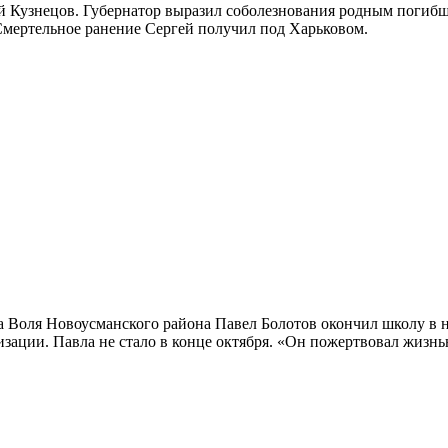
 Кузнецов. Губернатор выразил соболезнования родным погибшег
Смертельное ранение Сергей получил под Харьковом.
 Воля Новоусманского района Павел Болотов окончил школу в н
зации. Павла не стало в конце октября. «Он пожертвовал жизнью