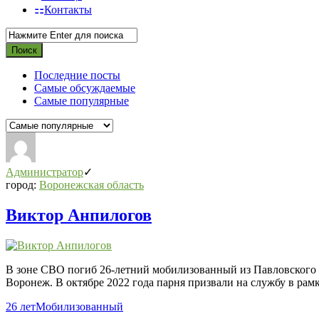
Контакты
Последние посты
Самые обсуждаемые
Самые популярные
СВО
Списки
Администратор
погибших
город:
Воронежская область
2022-
Виктор Анпилогов
2026,
Новости
СВО
В зоне СВО погиб 26-летний мобилизованный из Павловского 
Последний
Воронеж. В октябре 2022 года парня призвали на службу в рам
Посты
26 лет
Мобилизованный