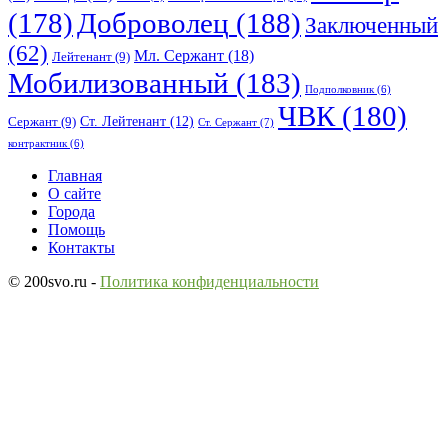
(178)
Доброволец
(188)
Заключенный
(62)
Мл. Сержант
(18)
Лейтенант
(9)
Мобилизованный
(183)
Подполковник
(6)
ЧВК
(180)
Ст. Лейтенант
(12)
Сержант
(9)
Ст. Сержант
(7)
контрактник
(6)
Исследовать
Главная
О сайте
Города
Помощь
Контакты
© 200svo.ru -
Политика конфиденциальности