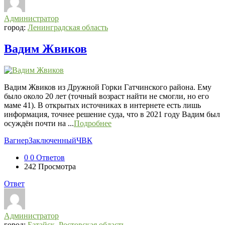
Списки
Администратор
погибших
город:
Ленинградская область
2022-
Вадим Жвиков
2026,
Новости
СВО
Вадим Жвиков из Дружной Горки Гатчинского района. Ему
Последний
было около 20 лет (точный возраст найти не смогли, но его
Посты
маме 41). В открытых источниках в интернете есть лишь
информация, точнее решение суда, что в 2021 году Вадим был
осуждён почти на ...
Подробнее
Вагнер
Заключенный
ЧВК
0
0 Ответов
242
Просмотра
Ответ
Администратор
город:
Батайск
,
Ростовская область