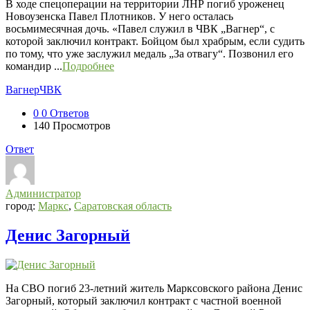
В ходе спецоперации на территории ЛНР погиб уроженец
Новоузенска Павел Плотников. У него осталась
восьмимесячная дочь. «Павел служил в ЧВК „Вагнер“, с
которой заключил контракт. Бойцом был храбрым, если судить
по тому, что уже заслужил медаль „За отвагу“. Позвонил его
командир ...
Подробнее
Вагнер
ЧВК
0
0 Ответов
140
Просмотров
Ответ
Администратор
город:
Маркс
,
Саратовская область
Денис Загорный
На СВО погиб 23-летний житель Марксовского района Денис
Загорный, который заключил контракт с частной военной