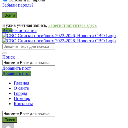
Забыли пароль?
Нужна учетная запись,
Зарегистрируйтесь здесь
Вход
Регистрация
СВО
Списки
погибших
Поиск
2022-
2026,
Добавить пост
Мобильное
Выйти
Добавить пост
Новости
меню
СВО
Главная
О сайте
Города
Помощь
Контакты
СВО