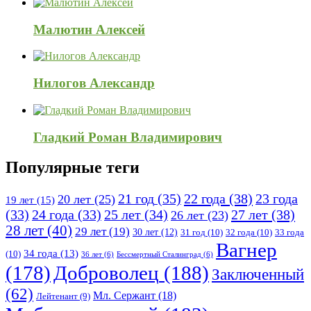
Малютин Алексей
Нилогов Александр
Гладкий Роман Владимирович
Популярные теги
21 год
(35)
22 года
(38)
23 года
20 лет
(25)
19 лет
(15)
25 лет
(34)
27 лет
(38)
(33)
24 года
(33)
26 лет
(23)
28 лет
(40)
29 лет
(19)
30 лет
(12)
31 год
(10)
32 года
(10)
33 года
Вагнер
34 года
(13)
(10)
36 лет
(6)
Бессмертный Сталинград
(6)
(178)
Доброволец
(188)
Заключенный
(62)
Мл. Сержант
(18)
Лейтенант
(9)