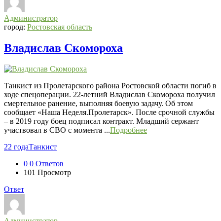
Списки
Администратор
погибших
город:
Ростовская область
2022-
Владислав Скомороха
2026,
Новости
СВО
Танкист из Пролетарского района Ростовской области погиб в
Последний
ходе спецоперации. 22-летний Владислав Скомороха получил
Посты
смертельное ранение, выполняя боевую задачу. Об этом
сообщает «Наша Неделя.Пролетарск». После срочной службы
– в 2019 году боец подписал контракт. Младший сержант
участвовал в СВО с момента ...
Подробнее
22 года
Танкист
0
0 Ответов
101
Просмотр
Ответ
Администратор