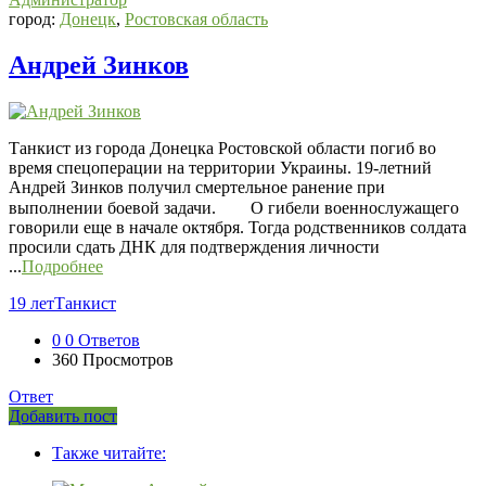
город:
Донецк
,
Ростовская область
Андрей Зинков
Танкист из города Донецка Ростовской области погиб во
время спецоперации на территории Украины. 19-летний
Андрей Зинков получил смертельное ранение при
выполнении боевой задачи.⠀ ⠀ О гибели военнослужащего
говорили еще в начале октября. Тогда родственников солдата
просили сдать ДНК для подтверждения личности
...
Подробнее
19 лет
Танкист
0
0 Ответов
360
Просмотров
Ответ
Боковая
Добавить пост
Adv
панель
Также читайте:
120x600