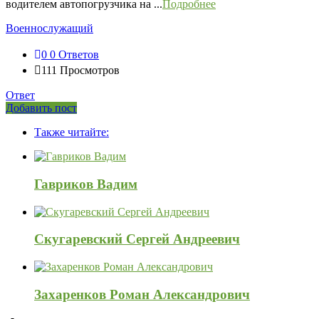
водителем автопогрузчика на ...
Подробнее
Военнослужащий
0
0 Ответов
111
Просмотров
Ответ
Боковая
Добавить пост
Adv
панель
Также читайте:
120x600
Гавриков Вадим
Скугаревский Сергей Андреевич
Захаренков Роман Александрович