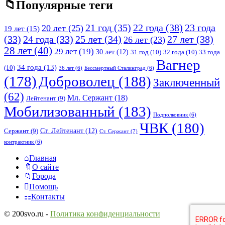
Популярные теги
21 год
(35)
22 года
(38)
23 года
20 лет
(25)
19 лет
(15)
25 лет
(34)
27 лет
(38)
(33)
24 года
(33)
26 лет
(23)
28 лет
(40)
29 лет
(19)
30 лет
(12)
31 год
(10)
32 года
(10)
33 года
Вагнер
34 года
(13)
(10)
36 лет
(6)
Бессмертный Сталинград
(6)
(178)
Доброволец
(188)
Заключенный
(62)
Мл. Сержант
(18)
Лейтенант
(9)
Мобилизованный
(183)
Подполковник
(6)
ЧВК
(180)
Ст. Лейтенант
(12)
Сержант
(9)
Ст. Сержант
(7)
контрактник
(6)
Исследовать
Главная
О сайте
Города
Помощь
Контакты
© 200svo.ru -
Политика конфиденциальности