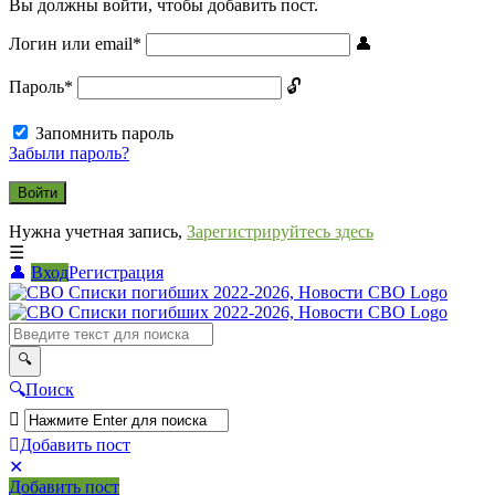
Вы должны войти, чтобы добавить пост.
Логин или email
*
Пароль
*
Запомнить пароль
Забыли пароль?
Нужна учетная запись,
Зарегистрируйтесь здесь
Вход
Регистрация
СВО
Списки
погибших
2022-
Поиск
2026,
Новости
Добавить пост
Мобильное
Выйти
СВО
Добавить пост
меню