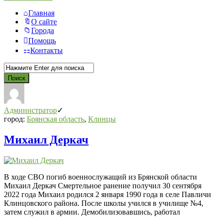
Главная
О сайте
Города
Помощь
Контакты
СВО
Списки
Администратор
погибших
город:
Брянская область
,
Клинцы
2022-
Михаил Деркач
2026,
Новости
СВО
В ходе СВО погиб военнослужащий из Брянской области
Последний
Михаил Деркач Смертельное ранение получил 30 сентября
Посты
2022 года Михаил родился 2 января 1990 года в селе Павличи
Клинцовского района. После школы учился в училище №4,
затем служил в армии. Демобилизовавшись, работал