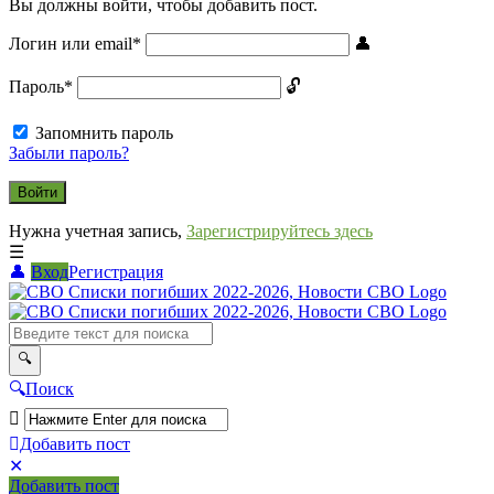
Вы должны войти, чтобы добавить пост.
Логин или email
*
Пароль
*
Запомнить пароль
Забыли пароль?
Нужна учетная запись,
Зарегистрируйтесь здесь
Вход
Регистрация
СВО
Списки
погибших
2022-
Поиск
2026,
Новости
Добавить пост
Мобильное
Выйти
СВО
Добавить пост
меню