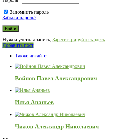
Пароль
*
Запомнить пароль
Забыли пароль?
Нужна учетная запись,
Зарегистрируйтесь здесь
Боковая
Добавить пост
Adv
панель
Также читайте:
120x600
Войнов Павел Александрович
Илья Ананьев
Чижов Александр Николаевич