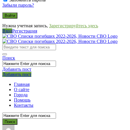
Забыли пароль?
Нужна учетная запись,
Зарегистрируйтесь здесь
Вход
Регистрация
СВО
Списки
погибших
Поиск
2022-
2026,
Добавить пост
Мобильное
Выйти
Добавить пост
Новости
меню
СВО
Главная
О сайте
Города
Помощь
Контакты