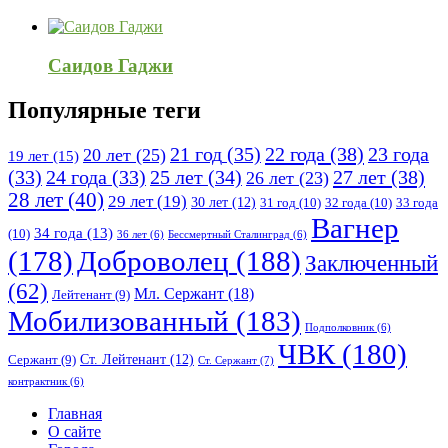
Саидов Гаджи
Популярные теги
21 год
(35)
22 года
(38)
23 года
20 лет
(25)
19 лет
(15)
25 лет
(34)
27 лет
(38)
(33)
24 года
(33)
26 лет
(23)
28 лет
(40)
29 лет
(19)
30 лет
(12)
31 год
(10)
32 года
(10)
33 года
Вагнер
34 года
(13)
(10)
36 лет
(6)
Бессмертный Сталинград
(6)
(178)
Доброволец
(188)
Заключенный
(62)
Мл. Сержант
(18)
Лейтенант
(9)
Мобилизованный
(183)
Подполковник
(6)
ЧВК
(180)
Ст. Лейтенант
(12)
Сержант
(9)
Ст. Сержант
(7)
контрактник
(6)
Исследовать
Главная
О сайте