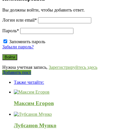
Вы должны войти, чтобы добавить ответ.
Логин или email
*
Пароль
*
Запомнить пароль
Забыли пароль?
Нужна учетная запись,
Зарегистрируйтесь здесь
Боковая
Добавить пост
Adv
панель
Также читайте:
120x600
Максим Егоров
Лубсанов Мунко