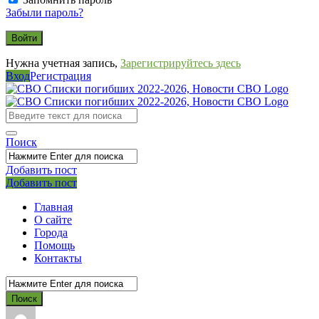
Забыли пароль?
Нужна учетная запись,
Зарегистрируйтесь здесь
Вход
Регистрация
СВО
Списки
погибших
Поиск
2022-
2026,
Добавить пост
Мобильное
Выйти
Добавить пост
Новости
меню
СВО
Главная
О сайте
Города
Помощь
Контакты