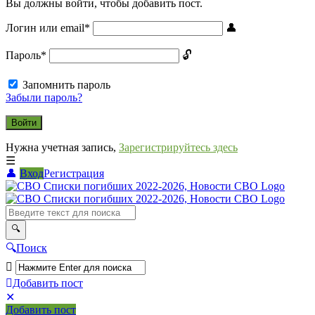
Вы должны войти, чтобы добавить пост.
Логин или email
*
Пароль
*
Запомнить пароль
Забыли пароль?
Нужна учетная запись,
Зарегистрируйтесь здесь
Вход
Регистрация
СВО
Списки
погибших
2022-
Поиск
2026,
Новости
Добавить пост
Мобильное
Выйти
СВО
Добавить пост
меню