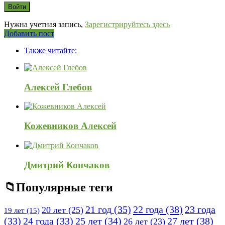
Нужна учетная запись,
Зарегистрируйтесь здесь
Боковая
Добавить пост
Adv
панель
Также читайте:
120x600
Алексей Глебов
Кожевников Алексей
Дмитрий Кончаков
Популярные теги
21 год
(35)
22 года
(38)
23 года
20 лет
(25)
19 лет
(15)
25 лет
(34)
27 лет
(38)
(33)
24 года
(33)
26 лет
(23)