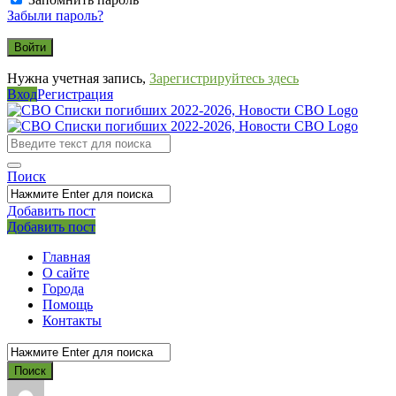
Забыли пароль?
Нужна учетная запись,
Зарегистрируйтесь здесь
Вход
Регистрация
СВО
Списки
погибших
Поиск
2022-
2026,
Добавить пост
Мобильное
Выйти
Добавить пост
Новости
меню
СВО
Главная
О сайте
Города
Помощь
Контакты