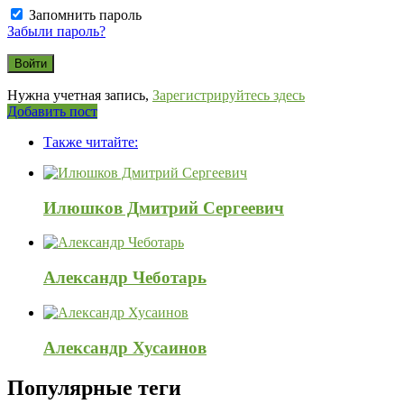
Запомнить пароль
Забыли пароль?
Нужна учетная запись,
Зарегистрируйтесь здесь
Боковая
Добавить пост
Adv
панель
Также читайте:
120x600
Илюшков Дмитрий Сергеевич
Александр Чеботарь
Александр Хусаинов
Популярные теги