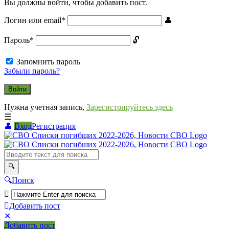
Вы должны войти, чтобы добавить пост.
Логин или email
*
Пароль
*
Запомнить пароль
Забыли пароль?
Нужна учетная запись,
Зарегистрируйтесь здесь
Вход
Регистрация
СВО
Списки
погибших
2022-
Поиск
2026,
Новости
Добавить пост
Мобильное
Выйти
СВО
Добавить пост
меню