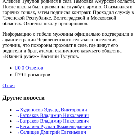
Алексей Тулупов родился в села Тамбовка Амурской области.
После школы был призван на службу в армию. Оказывался в
горячих точках, затем подписал контракт. Проходил службу в
Чеченской Республике, Волгоградской и Московской
областях. Окончил школу прапорщиков.
Информацию о гибели мужчины официально подтвердили в
администрации Червлененского сельского поселения,
уточнив, что похороны проходят в селе, где живут его
родители и брат, атаман станичного казачьего общества
«Южный рубеж» Василий Тулупов.
0
0 Ответов
79
Просмотров
Ответ
Другие новости
Худоносов Эдуард Викторович
Батраков Владимир Николаевич
Батраков Владимир Николаевич
Бегалиев Руслан Жмакельдыевич
Селищев Дмитрий Евгеньевич