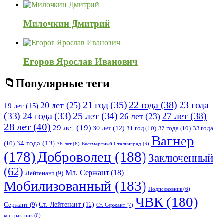
Милочкин Дмитрий
Егоров Ярослав Иванович
Популярные теги
21 год
(35)
22 года
(38)
23 года
20 лет
(25)
19 лет
(15)
25 лет
(34)
27 лет
(38)
(33)
24 года
(33)
26 лет
(23)
28 лет
(40)
29 лет
(19)
30 лет
(12)
31 год
(10)
32 года
(10)
33 года
Вагнер
34 года
(13)
(10)
36 лет
(6)
Бессмертный Сталинград
(6)
(178)
Доброволец
(188)
Заключенный
(62)
Мл. Сержант
(18)
Лейтенант
(9)
Мобилизованный
(183)
Подполковник
(6)
ЧВК
(180)
Ст. Лейтенант
(12)
Сержант
(9)
Ст. Сержант
(7)
контрактник
(6)