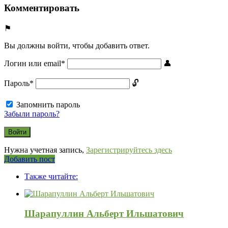
Комментировать
Вы должны войти, чтобы добавить ответ.
Логин или email
*
Пароль
*
Запомнить пароль
Забыли пароль?
Нужна учетная запись,
Зарегистрируйтесь здесь
Боковая
Добавить пост
Adv
панель
Также читайте:
120x600
Шарапуллин Альберт Ильшатович