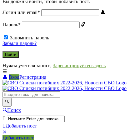
Вы должны войти, чтобы добавить пост.
Логин или email
*
Пароль
*
Запомнить пароль
Забыли пароль?
Нужна учетная запись,
Зарегистрируйтесь здесь
Вход
Регистрация
СВО
Списки
погибших
2022-
Поиск
2026,
Новости
Добавить пост
Мобильное
Выйти
СВО
Добавить пост
меню