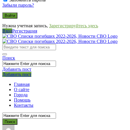
Забыли пароль?
Нужна учетная запись,
Зарегистрируйтесь здесь
Вход
Регистрация
СВО
Списки
погибших
Поиск
2022-
2026,
Добавить пост
Мобильное
Выйти
Добавить пост
Новости
меню
СВО
Главная
О сайте
Города
Помощь
Контакты