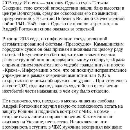
2015 году. И опять — за кражу. Однако судья Татьяна
Секерина, тело которой впоследствии нашли близ высотки в
центре Волгограда, сразу же освободила его по амнистии,
приуроченной к 70-летию Победы в Великой Отечественной
войне 1941–1945 годов. Однако не прошло и трех лет, как
Андрей Рогожкин снова оказался за решеткой.
В конце 2018 года, по информации государственной
автоматизированной системы «Правосудие», Камышинским
городским судом он был признан виновным по целому ряду
статей: «Покушение на сбыт наркотиков в значительном
размере группой лиц по предварительному сговору», «Кража
с причинением значительного ущерба гражданину» и просто
«Кража». Информации о том, что он покинул исправительное
учреждение в рамках очередной амнистии или УДО в
открытых источниках обнаружить не удалось. При этом еще в
августе 2022 года им подавалось ходатайство о смягчении
неотбытой части наказания, в чем ему было отказано.
Не исключено, что, находясь в местах лишения свободы,
Андрей Рогожкин получил какую-то возможность встать на
защиту Родины и подписать контракт с ЧВК, а позже —
отправиться к линии соприкосновения. Как именно он
оказался на Украине, неизвестно. Не исключено, что
возможность вступить в ЧВК мужчина воспринял как шанс