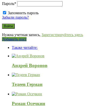
Пароль
*
Запомнить пароль
Забыли пароль?
Нужна учетная запись,
Зарегистрируйтесь здесь
Боковая
Добавить пост
Adv
панель
Также читайте:
120x600
Андрей Воронов
Тедеев Герман
Роман Осечкин