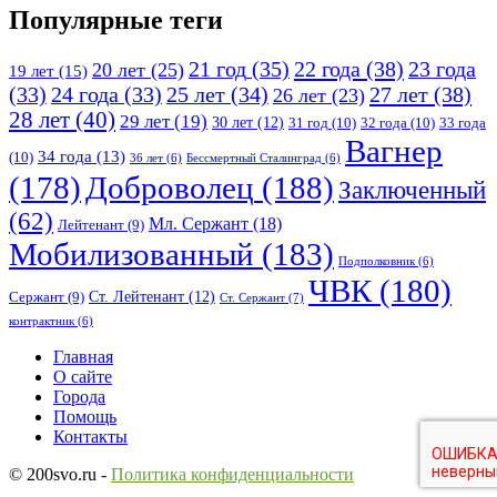
Популярные теги
21 год
(35)
22 года
(38)
23 года
20 лет
(25)
19 лет
(15)
25 лет
(34)
27 лет
(38)
(33)
24 года
(33)
26 лет
(23)
28 лет
(40)
29 лет
(19)
30 лет
(12)
31 год
(10)
32 года
(10)
33 года
Вагнер
34 года
(13)
(10)
36 лет
(6)
Бессмертный Сталинград
(6)
(178)
Доброволец
(188)
Заключенный
(62)
Мл. Сержант
(18)
Лейтенант
(9)
Мобилизованный
(183)
Подполковник
(6)
ЧВК
(180)
Ст. Лейтенант
(12)
Сержант
(9)
Ст. Сержант
(7)
контрактник
(6)
Исследовать
Главная
О сайте
Города
Помощь
Контакты
© 200svo.ru -
Политика конфиденциальности