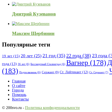
Дмитрий Кузеванов
Максим Щербинин
Популярные теги
21 год
(35)
22 года
(38)
23 года
(
20 лет
(25)
19 лет
(15)
Вагнер
(178)
Д
года
(13)
36 лет
(6)
Бессмертный Сталинград
(6)
(183)
Ст. Лейтенант
(12)
Сержант
(9)
Ст. Сержант
(7)
Подполковник
(6)
Исследовать
Главная
О сайте
Города
Помощь
Контакты
© 200svo.ru -
Политика конфиденциальности