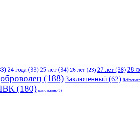
25 лет
(34)
27 лет
(38)
28 л
33)
24 года
(33)
26 лет
(23)
оброволец
(188)
Заключенный
(62)
Лейтенан
ЧВК
(180)
контрактник
(6)