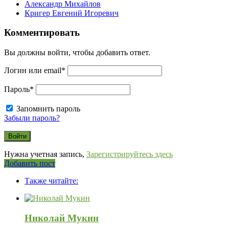
Александр Михайлов
Кригер Евгений Игоревич
Комментировать
Вы должны войти, чтобы добавить ответ.
Логин или email
*
Пароль
*
Запомнить пароль
Забыли пароль?
Нужна учетная запись,
Зарегистрируйтесь здесь
Боковая
Добавить пост
Adv
панель
Также читайте:
120x600
Николай Мукин