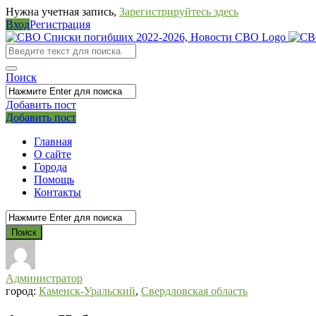
Нужна учетная запись,
Зарегистрируйтесь здесь
Вход
Регистрация
СВО
Списки
погибших
Поиск
2022-
Добавить пост
2026,
Мобильное
Выйти
Добавить пост
Новости
меню
Главная
СВО
О сайте
Города
Помощь
Контакты
Администратор
город:
Каменск-Уральский
,
Свердловская область