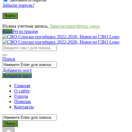
Забыли пароль?
Нужна учетная запись,
Зарегистрируйтесь здесь
Вход
Регистрация
СВО
Списки
погибших
Поиск
2022-
2026,
Добавить пост
Мобильное
Выйти
Добавить пост
Новости
меню
СВО
Главная
О сайте
Города
Помощь
Контакты