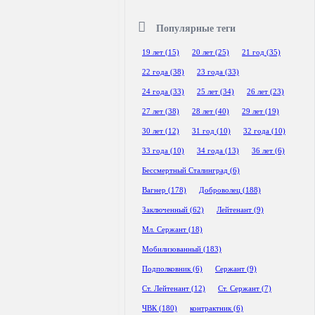
Популярные теги
19 лет
(15)
20 лет
(25)
21 год
(35)
22 года
(38)
23 года
(33)
24 года
(33)
25 лет
(34)
26 лет
(23)
27 лет
(38)
28 лет
(40)
29 лет
(19)
30 лет
(12)
31 год
(10)
32 года
(10)
33 года
(10)
34 года
(13)
36 лет
(6)
Бессмертный Сталинград
(6)
Вагнер
(178)
Доброволец
(188)
Заключенный
(62)
Лейтенант
(9)
Мл. Сержант
(18)
Мобилизованный
(183)
Подполковник
(6)
Сержант
(9)
Ст. Лейтенант
(12)
Ст. Сержант
(7)
ЧВК
(180)
контрактник
(6)