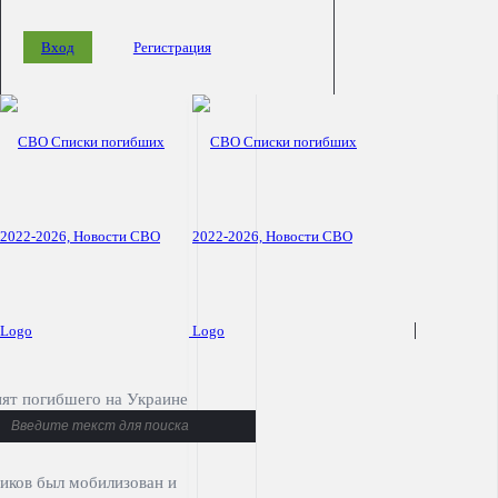
Вход
Регистрация
СВО
©
200svo.ru
-
Политика
Списки
конфиденциальности
погибших
нят погибшего на Украине
2022-
иков был мобилизован и