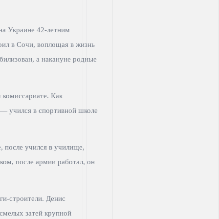
2026,
на Украине 42-летним
ил в Сочи, воплощая в жизнь
Новости
билизован, а накануне родные
СВО
 комиссариате. Как
м — учился в спортивной школе
, после учился в училище,
ом, после армии работал, он
ги-строители. Денис
смелых затей крупной