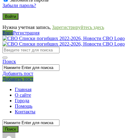
Забыли пароль?
Нужна учетная запись,
Зарегистрируйтесь здесь
Вход
Регистрация
СВО
Списки
погибших
Поиск
2022-
2026,
Добавить пост
Мобильное
Выйти
Добавить пост
Новости
меню
СВО
Главная
О сайте
Города
Помощь
Контакты