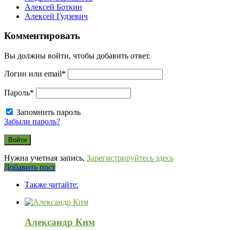
Алексей Боткин
Алексей Гудзевич
Комментировать
Вы должны войти, чтобы добавить ответ.
Логин или email
*
Пароль
*
Запомнить пароль
Забыли пароль?
Нужна учетная запись,
Зарегистрируйтесь здесь
Боковая
Добавить пост
Adv
панель
Также читайте:
120x600
Александр Ким