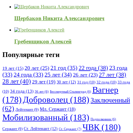
Щербаков Никита Александрович
Гребенщиков Алексей
Популярные теги
21 год
(35)
22 года
(38)
23 года
20 лет
(25)
19 лет
(15)
25 лет
(34)
27 лет
(38)
(33)
24 года
(33)
26 лет
(23)
28 лет
(40)
29 лет
(19)
30 лет
(12)
31 год
(10)
32 года
(10)
33 года
Вагнер
34 года
(13)
(10)
36 лет
(6)
Бессмертный Сталинград
(6)
(178)
Доброволец
(188)
Заключенный
(62)
Мл. Сержант
(18)
Лейтенант
(9)
Мобилизованный
(183)
Подполковник
(6)
ЧВК
(180)
Ст. Лейтенант
(12)
Сержант
(9)
Ст. Сержант
(7)