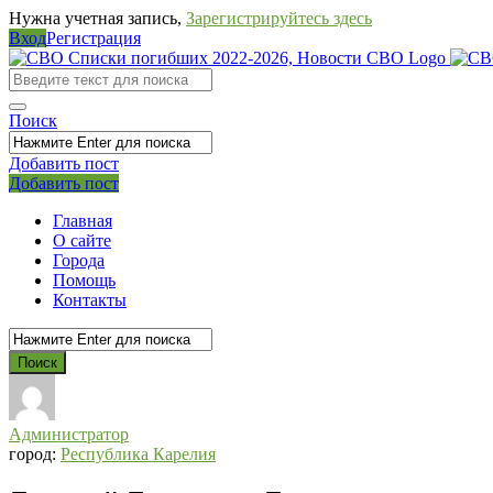
Нужна учетная запись,
Зарегистрируйтесь здесь
Вход
Регистрация
СВО
Списки
погибших
Поиск
2022-
Добавить пост
2026,
Мобильное
Выйти
Добавить пост
Новости
меню
Главная
СВО
О сайте
Города
Помощь
Контакты
Администратор
город:
Республика Карелия