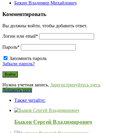
Бикин Владимир Михайлович
Комментировать
Вы должны войти, чтобы добавить ответ.
Логин или email
*
Пароль
*
Запомнить пароль
Забыли пароль?
Нужна учетная запись,
Зарегистрируйтесь здесь
Боковая
Добавить пост
Adv
панель
Также читайте:
120x600
Быков Сергей Владимирович