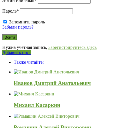
Логин или email
*
Пароль
*
Запомнить пароль
Забыли пароль?
Нужна учетная запись,
Зарегистрируйтесь здесь
Боковая
Добавить пост
Adv
панель
Также читайте:
120x600
Иванов Дмитрий Анатольевич
Mиxaил Kacapкин
Ромашин Алексей Викторович