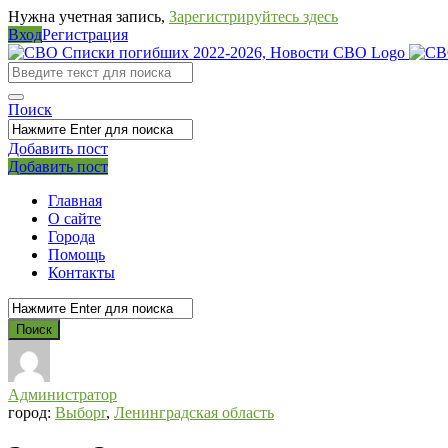
Нужна учетная запись,
Зарегистрируйтесь здесь
Вход
Регистрация
СВО
Списки
погибших
Поиск
2022-
Добавить пост
2026,
Мобильное
Выйти
Добавить пост
Новости
меню
Главная
СВО
О сайте
Города
Помощь
Контакты
Администратор
город:
Выборг
,
Ленинградская область