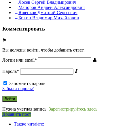
Лосев Сергей Владимирович
Майоров Андрей Александрович
Яшенков Дмитрий Сергеевич
Бикин Владимир Михайлович
Комментировать
Вы должны войти, чтобы добавить ответ.
Логин или email
*
Пароль
*
Запомнить пароль
Забыли пароль?
Нужна учетная запись,
Зарегистрируйтесь здесь
Боковая
Добавить пост
Adv
панель
Также читайте:
120x600