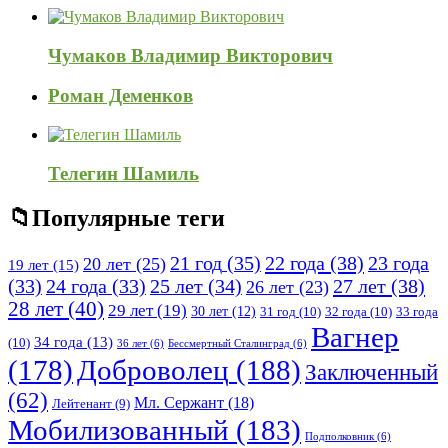
Чумаков Владимир Викторович
Роман Деменков
Телегин Шамиль
Популярные теги
21 год
(35)
22 года
(38)
23 года
20 лет
(25)
19 лет
(15)
25 лет
(34)
27 лет
(38)
(33)
24 года
(33)
26 лет
(23)
28 лет
(40)
29 лет
(19)
30 лет
(12)
31 год
(10)
32 года
(10)
33 года
Вагнер
34 года
(13)
(10)
36 лет
(6)
Бессмертный Сталинград
(6)
(178)
Доброволец
(188)
Заключенный
(62)
Мл. Сержант
(18)
Лейтенант
(9)
Мобилизованный
(183)
Подполковник
(6)