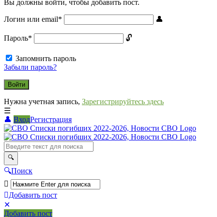
Вы должны войти, чтобы добавить пост.
Логин или email
*
Пароль
*
Запомнить пароль
Забыли пароль?
Нужна учетная запись,
Зарегистрируйтесь здесь
Вход
Регистрация
СВО
Списки
погибших
2022-
Поиск
2026,
Новости
Добавить пост
Мобильное
Выйти
СВО
Добавить пост
меню