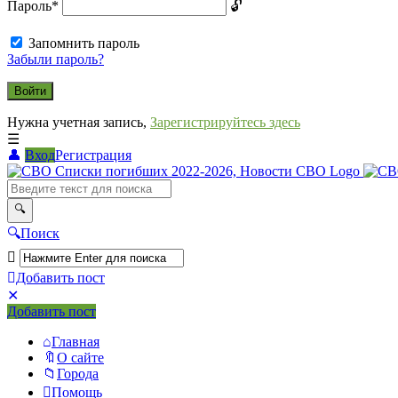
Пароль
*
Запомнить пароль
Забыли пароль?
Нужна учетная запись,
Зарегистрируйтесь здесь
Вход
Регистрация
СВО
Списки
погибших
Поиск
2022-
2026,
Добавить пост
Новости
Мобильное
Выйти
Добавить пост
меню
СВО
Главная
О сайте
Города
Помощь