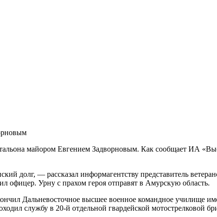
ворновым
атальона майором Евгением Задворновым. Как сообщает ИА «Выс
нский долг, — рассказал информагентству представитель ветер
ил офицер. Урну с прахом героя отправят в Амурскую область.
Окончил Дальневосточное высшее военное командное училище им
ходил службу в 20-й отдельной гвардейской мотострелковой бри