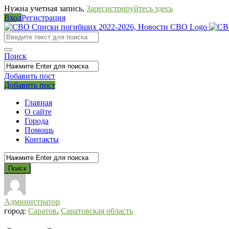
Нужна учетная запись,
Зарегистрируйтесь здесь
Вход
Регистрация
СВО
Списки
погибших
Поиск
2022-
Добавить пост
2026,
Мобильное
Выйти
Добавить пост
Новости
меню
Главная
СВО
О сайте
Города
Помощь
Контакты
Администратор
город:
Саратов
,
Саратовская область