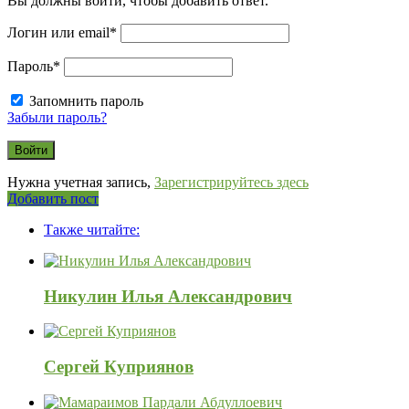
Вы должны войти, чтобы добавить ответ.
Логин или email
*
Пароль
*
Запомнить пароль
Забыли пароль?
Нужна учетная запись,
Зарегистрируйтесь здесь
Боковая
Добавить пост
Adv
панель
Также читайте:
120x600
Никулин Илья Александрович
Сергей Куприянов