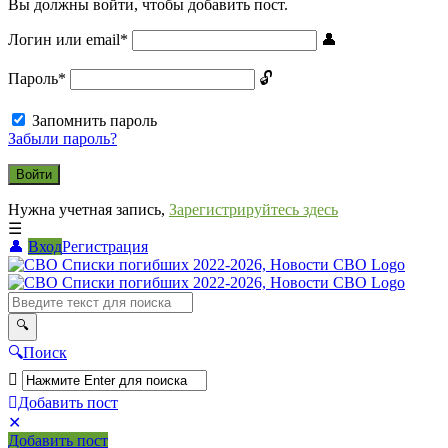
Вы должны войти, чтобы добавить пост.
Логин или email
*
Пароль
*
Запомнить пароль
Забыли пароль?
Нужна учетная запись,
Зарегистрируйтесь здесь
Вход
Регистрация
СВО
Списки
погибших
2022-
Поиск
2026,
Новости
Добавить пост
Мобильное
Выйти
СВО
Добавить пост
меню