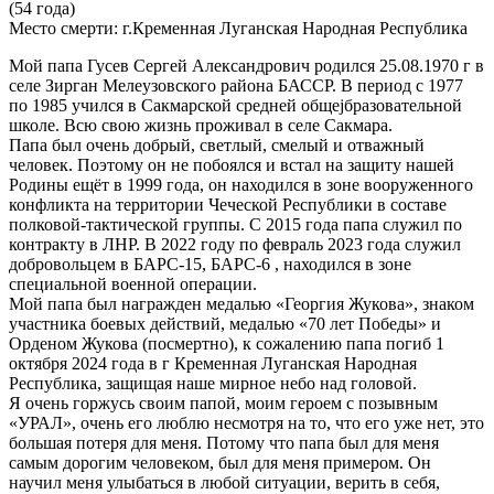
(54 года)
Место смерти:
г.Кременная Луганская Народная Республика
Мой папа Гусев Сергей Александрович родился 25.08.1970 г в
селе Зирган Мелеузовского района БАССР. В период с 1977
по 1985 учился в Сакмарской средней общеjбразовательной
школе. Всю свою жизнь проживал в селе Сакмара.
Папа был очень добрый, светлый, смелый и отважный
человек. Поэтому он не побоялся и встал на защиту нашей
Родины ещёт в 1999 года, он находился в зоне вооруженного
конфликта на территории Чеческой Республики в составе
полковой-тактической группы. С 2015 года папа служил по
контракту в ЛНР. В 2022 году по февраль 2023 года служил
добровольцем в БАРС-15, БАРС-6 , находился в зоне
специальной военной операции.
Мой папа был награжден медалью «Георгия Жукова», знаком
участника боевых действий, медалью «70 лет Победы» и
Орденом Жукова (посмертно), к сожалению папа погиб 1
октября 2024 года в г Кременная Луганская Народная
Республика, защищая наше мирное небо над головой.
Я очень горжусь своим папой, моим героем с позывным
«УРАЛ», очень его люблю несмотря на то, что его уже нет, это
большая потеря для меня. Потому что папа был для меня
самым дорогим человеком, был для меня примером. Он
научил меня улыбаться в любой ситуации, верить в себя,