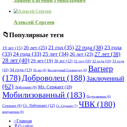
Зайцев Евгений Геннадьевич
Алексей Сергеев
Популярные теги
21 год
(35)
22 года
(38)
23 года
20 лет
(25)
19 лет
(15)
25 лет
(34)
27 лет
(38)
(33)
24 года
(33)
26 лет
(23)
28 лет
(40)
29 лет
(19)
30 лет
(12)
31 год
(10)
32 года
(10)
33 года
Вагнер
34 года
(13)
(10)
36 лет
(6)
Бессмертный Сталинград
(6)
(178)
Доброволец
(188)
Заключенный
(62)
Мл. Сержант
(18)
Лейтенант
(9)
Мобилизованный
(183)
Подполковник
(6)
ЧВК
(180)
Ст. Лейтенант
(12)
Сержант
(9)
Ст. Сержант
(7)
контрактник
(6)
Исследовать
Главная
О сайте