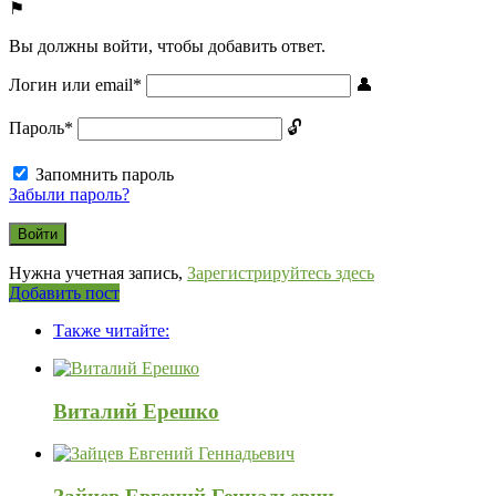
Вы должны войти, чтобы добавить ответ.
Логин или email
*
Пароль
*
Запомнить пароль
Забыли пароль?
Нужна учетная запись,
Зарегистрируйтесь здесь
Боковая
Добавить пост
Adv
панель
Также читайте:
120x600
Виталий Ерешко