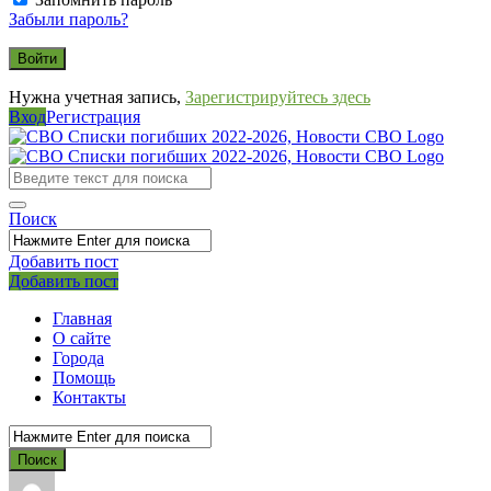
Забыли пароль?
Нужна учетная запись,
Зарегистрируйтесь здесь
Вход
Регистрация
СВО
Списки
погибших
Поиск
2022-
2026,
Добавить пост
Мобильное
Выйти
Добавить пост
Новости
меню
СВО
Главная
О сайте
Города
Помощь
Контакты