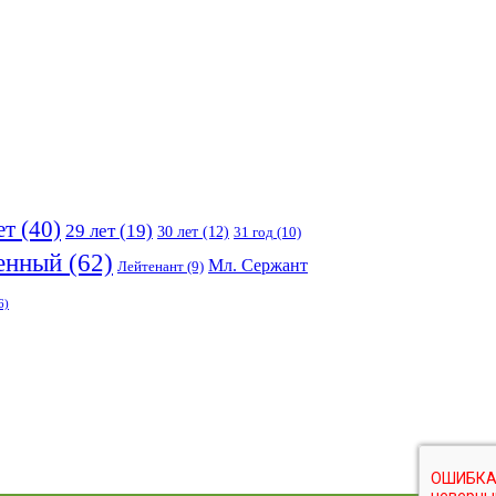
ет
(40)
29 лет
(19)
30 лет
(12)
31 год
(10)
енный
(62)
Мл. Сержант
Лейтенант
(9)
6)