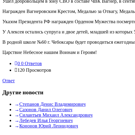
Ушел добровольцем в зону СВО в составе ЧВК Вагнер, в сентяб
Награжден Вагнеровским Крестом, Медалью за Отвагу, Медалью
Указом Президента РФ награжден Орденом Мужества посмерт
У Алексея остались супруга и двое детей, младшей из которых 5
В родной школе №60 г. Чебоксары будет проводиться ежегодны
Царствие Небесное нашим Воинам и Героям!
0
0 Ответов
120
Просмотров
Ответ
Другие новости
Степанов Денис Владимирович
Сазонов Данил Олегович
Силантьев Михаил Александрович
Лебедев Илья Георгиевич
Кононов Юрий Леонидович