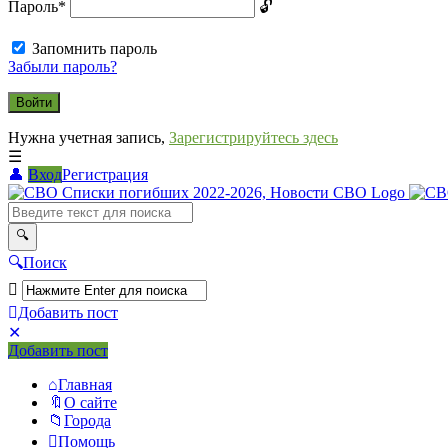
Пароль
*
Запомнить пароль
Забыли пароль?
Нужна учетная запись,
Зарегистрируйтесь здесь
Вход
Регистрация
СВО
Списки
погибших
Поиск
2022-
2026,
Добавить пост
Новости
Мобильное
Выйти
Добавить пост
меню
СВО
Главная
О сайте
Города
Помощь