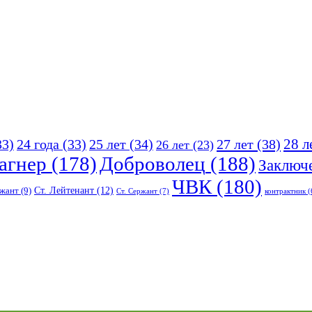
25 лет
(34)
27 лет
(38)
28 л
33)
24 года
(33)
26 лет
(23)
агнер
(178)
Доброволец
(188)
Заключ
ЧВК
(180)
Ст. Лейтенант
(12)
жант
(9)
Ст. Сержант
(7)
контрактник
(