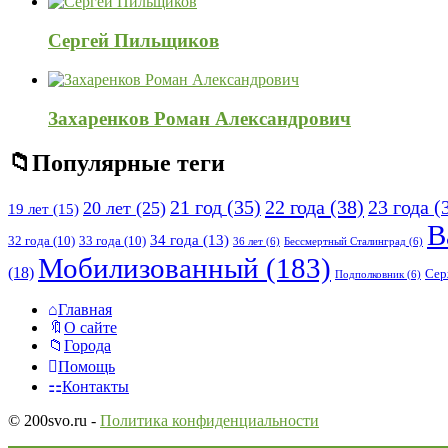
Сергей Пильщиков
Захаренков Роман Александрович
Популярные теги
21 год
(35)
22 года
(38)
23 года
(
20 лет
(25)
19 лет
(15)
В
34 года
(13)
32 года
(10)
33 года
(10)
36 лет
(6)
Бессмертный Сталинград
(6)
Мобилизованный
(183)
(18)
Сер
Подполковник
(6)
Исследовать
Главная
О сайте
Города
Помощь
Контакты
© 200svo.ru -
Политика конфиденциальности