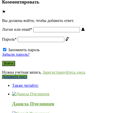
Комментировать
Вы должны войти, чтобы добавить ответ.
Логин или email
*
Пароль
*
Запомнить пароль
Забыли пароль?
Нужна учетная запись,
Зарегистрируйтесь здесь
Боковая
Добавить пост
Adv
панель
Также читайте:
120x600
Данила Пчелинцев