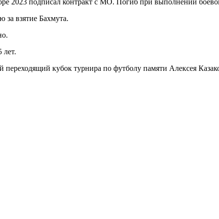
ре 2023 подписал контракт с МО. Погиб при выполнении боевого 
 за взятие Бахмута.
но.
 лет.
й переходящий кубок турнира по футболу памяти Алексея Казак